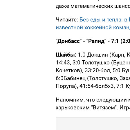
даже математических шансо
Читайте:
Без еды и тепла: 
известной хоккейной кома
"Донбасс" - "Рапид" - 7:1 (2:0,
Шайбы:
1:0 Докшин (Карп, К
14:43, 3:0 Толстушко (Буценк
Кочетков), 33:20-бол, 5:0 Бу
6:0Бабинец (Толстушко, Заха
Порупа), 41:54-бол5х3, 7:1 
Напомним, что следующий м
харьковским "Витязем". Игра