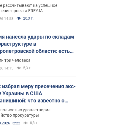
раммы FREYJA: какие
ве рассчитывают на успешное
ния готовятся
шение проекта FREYJA
20,3 т.
26 14:58
ия нанесла удары по складам
фраструктуре в
ропетровской области: есть
бшие и раненые. Фото
ли три человека
5,3 т.
26 14:15
 избрал меру пресечения экс-
у Украины в США
анишиной: что известно о
е полностью удовлетворил
айство прокуратуры
8,8 т.
8.2026 12:22