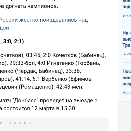
вой
в догнать чемпионов.
под
кри
Викт
лог
в России жестко поиздевались над
ндой
На 
выс
 3:0, 2:1)
Тра
очетков), 03:45, 2:0 Кочетков (Бабинец),
Викт
о), 29:33-бол, 4:0 Игнатенко (Горбань,
ценко (Чердак, Бабинец), 33:38,
Пос
вин
ров), 41:14, 6:1 Вербенко (Ефимов,
раз
Куцевич (Ромащенко), 42:43-мен.
пог
Мари
атч "Донбасс" проведет на выезде с
 состоится 12 марта в 15:30.