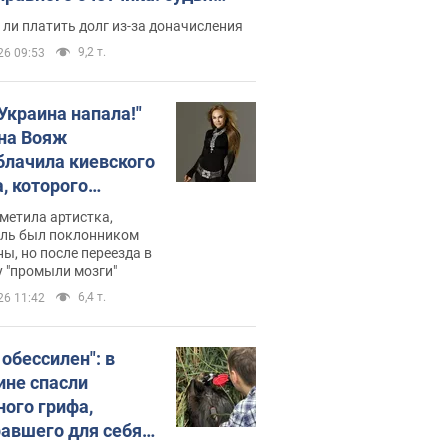
с неожиданное решение
ли платить долг из-за доначисления
9,2 т.
26 09:53
 Украина напала!"
на Вояж
блачила киевского
, которого
омбировали": он
метила артистка,
 русского не знал,
ель был поклонником
ы, но после переезда в
перь хочет
 "промыли мозги"
цида украинцев
6,4 т.
26 11:42
 обессилен": в
ине спасли
ного грифа,
авшего для себя