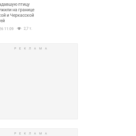
пичный маршрут.
адавшую птицу
ужили на границе
кой и Черкасской
тей
2,7 т.
26 11:09