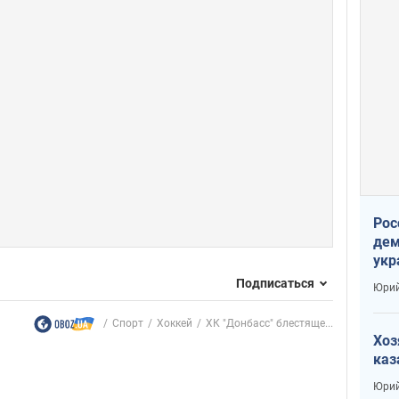
Рос
дем
укр
сто
Подписаться
Юрий
Спорт
Хоккей
ХК "Донбасс" блестяще...
Хоз
каз
Юрий