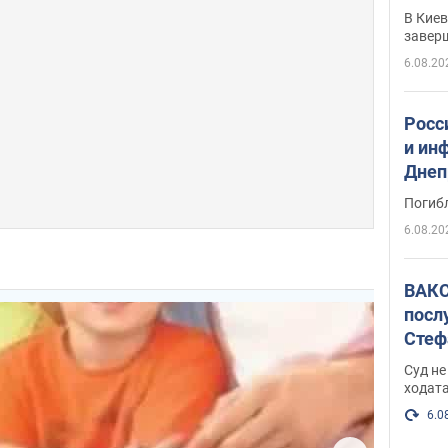
прог
В Кие
реше
завер
6.08.20
Росс
и ин
Днеп
поги
Погиб
6.08.20
ВАКС
посл
Стеф
деле
Суд н
ходат
6.0