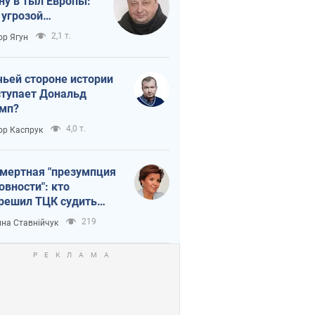
ну в тыл Европы:
 угрозой
тическая
2,1 т.
ор Ягун
истика
чьей стороне истории
тупает Дональд
мп?
4,0 т.
ор Каспрук
мертная "презумпция
овности": кто
решил ТЦК судить
ибших защитников
219
на Ставнійчук