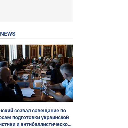
P NEWS
нский созвал совещание по
осам подготовки украинской
истики и антибаллистической