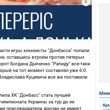
асти игры хоккеисты "Донбасса" попали
ие, оставшись втроем против пятерых
рот Богдана Дьяченко "Рапиду" все-таки
торый на тот момент составлял уже 6:0.
 Владислава Куцевича все же поставили
Мн
лила ХК "Донбасс" стать лучшей
чемпионата Украины за тур до ее
Кре
ие преследователи дончан не имеют