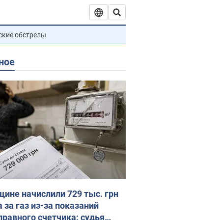
ские обстрелы
ное
ине начислили 729 тыс. грн
 за газ из-за показаний
правного счетчика: судья