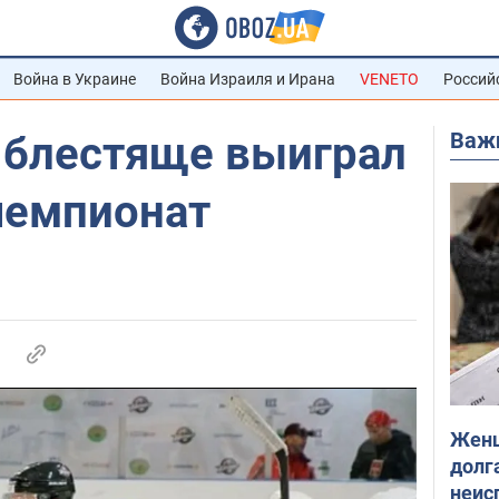
Война в Украине
Война Израиля и Ирана
VENETO
Россий
Важ
" блестяще выиграл
чемпионат
Женщ
долга
неис