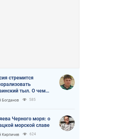
сия стремится
орализовать
аинский тыл. О чем
ит себе напомнить
585
 Богданов
яева Черного моря: о
ацкой морской славе
624
 Кирпичев