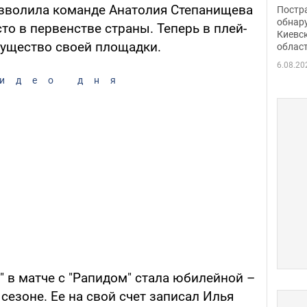
нети
позволила команде Анатолия Степанищева
Постр
Фото
обнар
то в первенстве страны. Теперь в плей-
Киевс
ущество своей площадки.
облас
6.08.20
идео дня
 в матче с "Рапидом" стала юбилейной –
сезоне. Ее на свой счет записал Илья