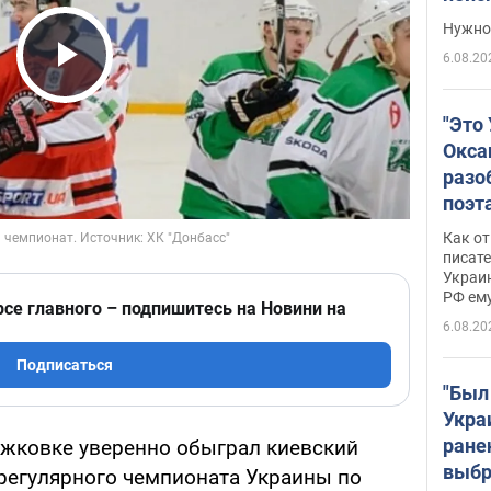
выне
Нужно 
6.08.20
Play Video
"Это
Окса
разо
поэта
"заз
Как от
даже
писат
Украин
а те
РФ ему
гено
рсе главного – подпишитесь на Новини на
6.08.20
Подписаться
"Был
Укра
ране
ружковке уверенно обыграл киевский
выбр
а регулярного чемпионата Украины по