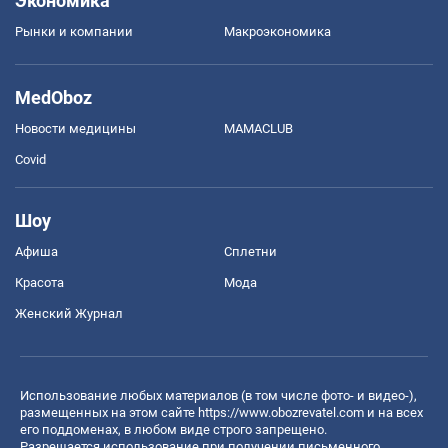
Экономика
Рынки и компании
Mакроэкономика
MedOboz
Новости медицины
MAMACLUB
Covid
Шоу
Афиша
Сплетни
Красота
Мода
Женский Журнал
Использование любых материалов (в том числе фото- и видео-),
размещенных на этом сайте
https://www.obozrevatel.com
и на всех
его поддоменах, в любом виде строго запрещено.
Разрешается использование при получении письменного