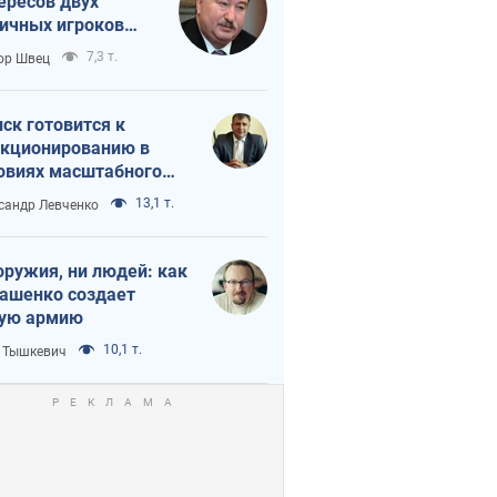
ересов двух
ичных игроков
 тайный план
7,3 т.
ор Швец
мпа и Путина?
ск готовится к
кционированию в
овиях масштабного
нного кризиса
13,1 т.
сандр Левченко
оружия, ни людей: как
ашенко создает
ую армию
10,1 т.
 Тышкевич