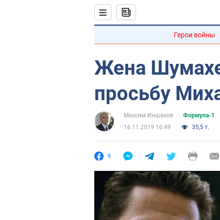
Герои войны
Жена Шумахе
просьбу Мих
Максим Иншаков
Формула-1
16.11.2019 16:49
35,5 т.
9