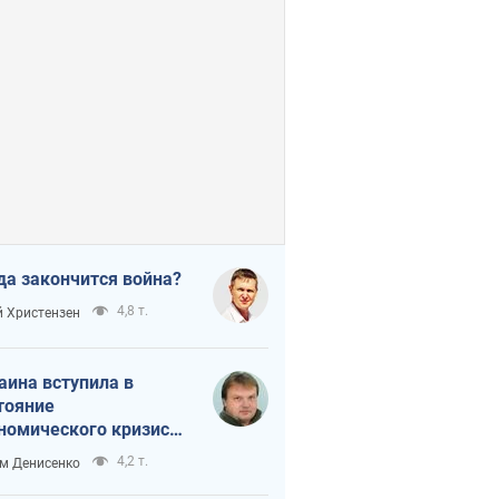
да закончится война?
4,8 т.
 Христензен
аина вступила в
тояние
номического кризиса.
ь ли свет в конце
4,2 т.
м Денисенко
неля?