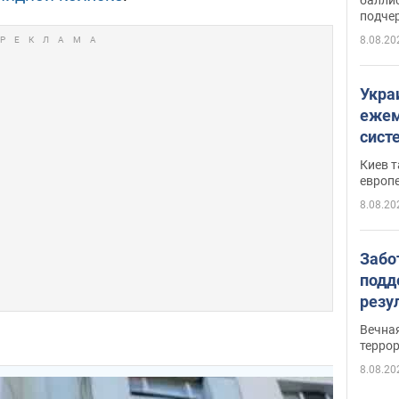
подче
8.08.20
Укра
ежем
сист
Зеле
Киев т
европ
8.08.20
Забо
подд
резу
обла
Вечна
киев
терро
8.08.20