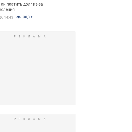
я вынес
ли платить долг из-за
иданное решение
исления
30,3 т.
26 14:43