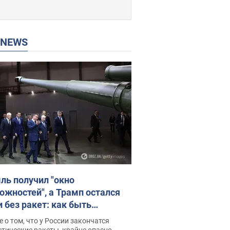
P NEWS
ль получил "окно
ожностей", а Трамп остался
и без ракет: как быть
ине? Интервью с Мельником
 о том, что у России закончатся
тические ракеты, крайне опасно,