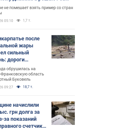
ицей
е не помешает взять пример со стран
ы
1,7 т.
26 05:10
икарпатье после
альной жары
ел сильный
нь: дороги
ратились в реки.
ода обрушилась на
о
-Франковскую область
ортный Буковель
18,7 т.
26 09:27
ине начислили
ыс. грн долга за
из-за показаний
правного счетчика: