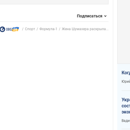
Подписаться
Спорт
Формула-1
Жена Шумахера раскрыла...
Ког
Юрий
Укр
сос
эко
Ест
Вади
тун