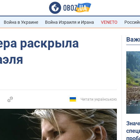
Война в Украине
Война Израиля и Ирана
VENETO
Россий
Важ
ра раскрыла
аэля
Читати українською
Знач
спец
проб