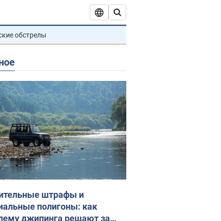
ские обстрелы
ное
ительные штрафы и
иальные полигоны: как
лему джипинга решают за