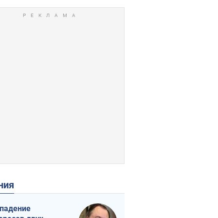
ения
падение