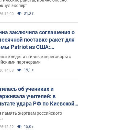
ркнул эксперт
31,0 т.
26 12:00
ина заключила соглашения о
есячной поставке ракет для
емы Patriot из США:
нский раскрыл подробности
акже ведет активные переговоры с
ейскими партнерами
19,1 т.
26 14:08
тилась об учениках и
ерживала учителей: в
льтате удара РФ по Киевской
сти погибли директор
я память жертвам российского
ского лицея, её муж и внук
ра
15,8 т.
26 13:32