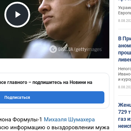
гран
Украин
Европ
8.08.20
Play Video
В Пр
аном
прош
ливе
прев
Непог
Виде
Ивано
и кур
рсе главного – подпишитесь на Новини на
8.08.20
Подписаться
Женщ
729 т
газ 
пиона Формулы-1
Михаэля Шумахера
неис
т всю информацию о выздоровлении мужа