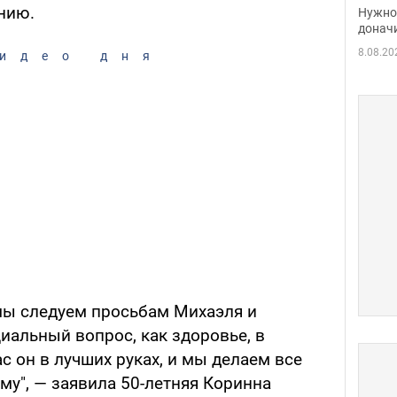
судь
нию.
Нужно 
неож
донач
8.08.20
идео дня
 мы следуем просьбам Михаэля и
иальный вопрос, как здоровье, в
ас он в лучших руках, и мы делаем все
му", — заявила 50-летняя Коринна