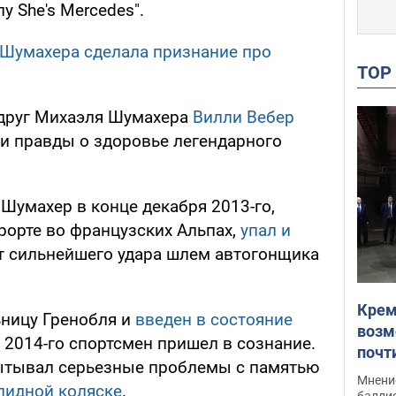
 She's Mercedes".
 Шумахера сделала признание про
TO
 друг Михаэля Шумахера
Вилли Вебер
и правды о здоровье легендарного
, Шумахер в конце декабря 2013-го,
рорте во французских Альпах,
упал и
От сильнейшего удара шлем автогонщика
Крем
ницу Гренобля и
введен в состояние
возм
м 2014-го спортсмен пришел в сознание.
почт
ытывал серьезные проблемы с памятью
Укра
Мнение
лидной коляске
.
баллис