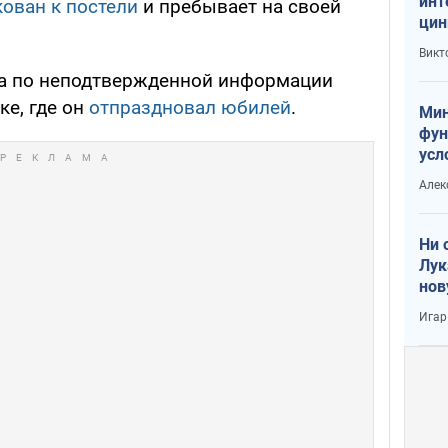
инт
кован к постели
и пребывает на своей
цин
или
Викт
Тра
ра по неподтвержденной информации
ке, где он
отпраздновал юбилей
.
Мин
фун
усл
вое
Алек
Ни 
Лук
нов
Игар