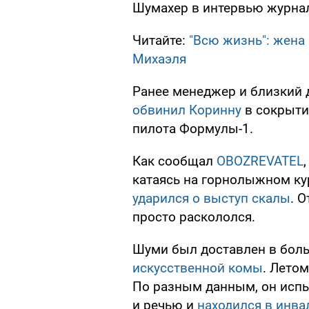
Шумахер в интервью журналу
Читайте:
"Всю жизнь": жена
Михаэля
Ранее менеджер и близкий
обвинил Коринну
в сокрыти
пилота Формулы-1.
Как сообщал
OBOZREVATEL
катаясь на горнолыжном ку
ударился о выступ скалы
. 
просто раскололся.
Шуми был доставлен в боль
искусственной комы
. Лето
По разным данным, он исп
и речью и
находился в инва