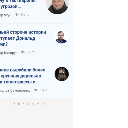
ну в тыл Европы:
 угрозой
тическая
9,5 т.
ор Ягун
истика
чьей стороне истории
тупает Дональд
мп?
7,8 т.
ор Каспрук
иеве вырубили более
 крупных деревьев
и теплотрассы и
реки Генплану
1,4 т.
ислав Самойленко