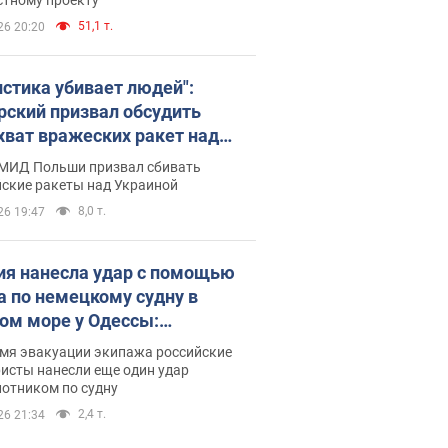
51,1 т.
26 20:20
истика убивает людей":
рский призвал обсудить
хват вражеских ракет над
иной
 МИД Польши призвал сбивать
йские ракеты над Украиной
8,0 т.
26 19:47
ия нанесла удар с помощью
а по немецкому судну в
ом море у Одессы:
обности
емя эвакуации экипажа российские
исты нанесли еще один удар
лотником по судну
2,4 т.
26 21:34