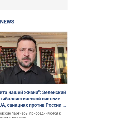
P NEWS
ита нашей жизни": Зеленский
нтибаллистической системе
JA, санкциях против России и
ержке аграриев. Видео
ейские партнеры присоединяются к
стному проекту