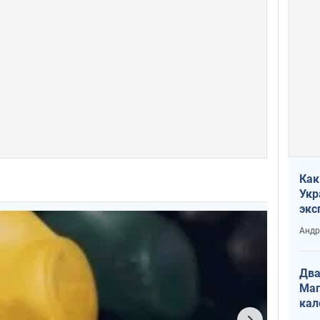
Как
Укр
экс
неф
Андр
Два
Маг
кал