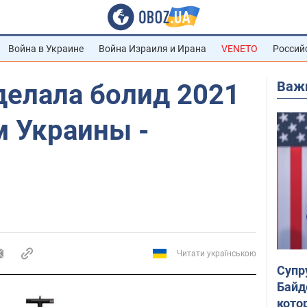
Война в Украине
Война Израиля и Ирана
VENETO
Россий
Важ
делала болид 2021
м Украины -
Читати українською
Супр
Байд
кото