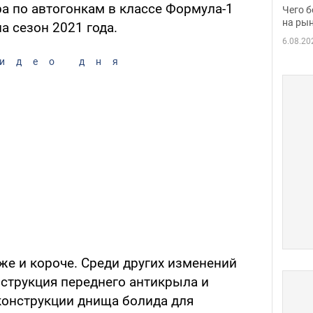
вака
а по автогонкам в классе Формула-1
Чего б
на рын
а сезон 2021 года.
6.08.20
идео дня
же и короче. Среди других изменений
струкция переднего антикрыла и
конструкции днища болида для