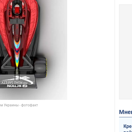
Мн
Кре