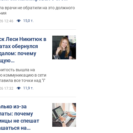
ессивном" раке
а врачи не обратили на это должного
ния
15,0 т.
26 12:46
ск Леси Никитюк в
атах обернулся
далом: почему
ущую
раведливо
нитость вышла на
йтили
ю коммуникацию в сети
тавила все точки над "i"
11,9 т.
26 17:32
олько из-за
латы: почему
инцы не спешат
ашаться на