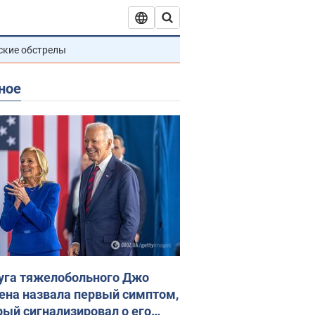
ские обстрелы
ное
уга тяжелобольного Джо
ена назвала первый симптом,
рый сигнализировал о его