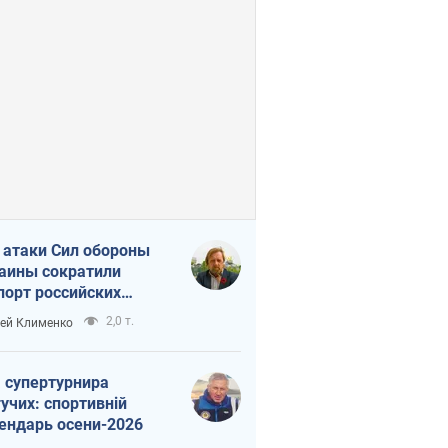
 атаки Сил обороны
аины сократили
порт российских
тепродуктов
2,0 т.
ей Клименко
 супертурнира
учих: спортивній
ендарь осени-2026