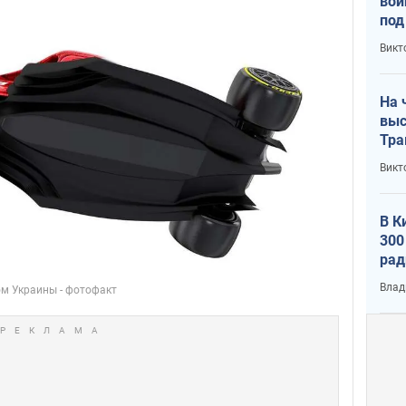
вой
под
кри
Викт
лог
На 
выс
Тра
Викт
В К
300
рад
воп
Влад