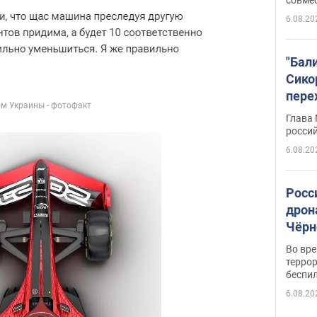
6.08.20
"Бал
Сико
пере
Укра
Глава
росси
6.08.20
Росс
дрон
Чёрн
подр
Во вр
террор
беспи
6.08.20