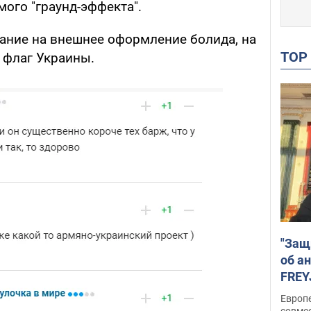
ого "граунд-эффекта".
ание на внешнее оформление болида, на
TO
 флаг Украины.
"Защ
об а
FREY
подд
Европ
совме