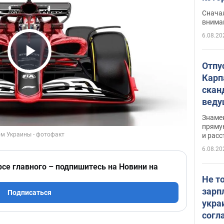
"агр
Сначал
внима
6.08.20
Play Video
Отпу
Карп
скан
вед
несп
Знаме
захе
пряму
и расс
6.08.20
рсе главного – подпишитесь на Новини на
Не т
зарп
Подписаться
укра
согл