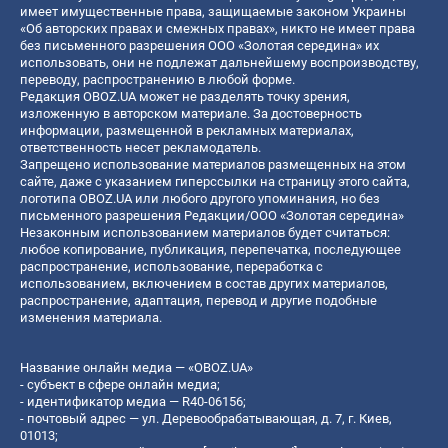
имеет имущественные права, защищаемые законом Украины
«Об авторских правах и смежных правах», никто не имеет права
без письменного разрешения ООО «Золотая середина» их
использовать, они не подлежат дальнейшему воспроизводству,
переводу, распространению в любой форме.
Редакция OBOZ.UA может не разделять точку зрения,
изложенную в авторском материале. За достоверность
информации, размещенной в рекламных материалах,
ответственность несет рекламодатель.
Запрещено использование материалов размещенных на этом
сайте, даже с указанием гиперссылки на страницу этого сайта,
логотипа OBOZ.UA или любого другого упоминания, но без
письменного разрешения Редакции/ООО «Золотая середина»
Незаконным использованием материалов будет считаться:
любое копирование, публикация, перепечатка, последующее
распространение, использование, переработка с
использованием, включением в состав других материалов,
распространение, адаптация, перевод и другие подобные
изменения материала.
Название онлайн медиа — «OBOZ.UA»
- субъект в сфере онлайн медиа;
- идентификатор медиа — R40-06156;
- почтовый адрес — ул. Деревообрабатывающая, д. 7, г. Киев,
01013;