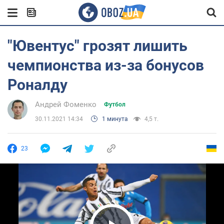
"Ювентус" грозят лишить
чемпионства из-за бонусов
Роналду
Андрей Фоменко
Футбол
30.11.2021 14:34
1 минута
4,5 т.
23