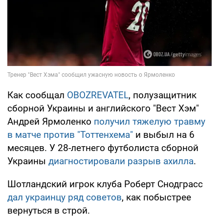
Как сообщал
OBOZREVATEL
, полузащитник
сборной Украины и английского "Вест Хэм"
Андрей Ярмоленко
получил тяжелую травму
в матче против "Тоттенхема"
и выбыл на 6
месяцев. У 28-летнего футболиста сборной
Украины
диагностировали разрыв ахилла
.
Шотландский игрок клуба Роберт Снодграсс
дал украинцу ряд советов
, как побыстрее
вернуться в строй.