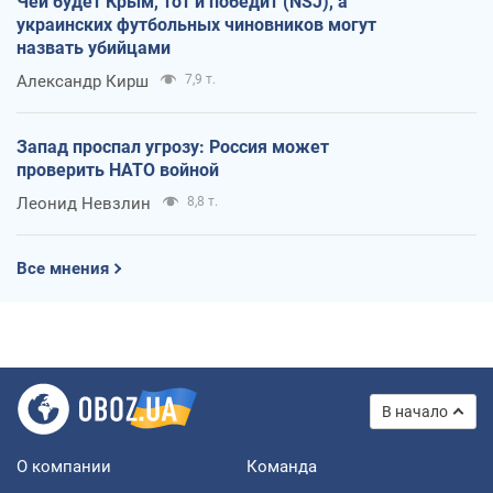
Чей будет Крым, тот и победит (NSJ), а
украинских футбольных чиновников могут
назвать убийцами
Александр Кирш
7,9 т.
Запад проспал угрозу: Россия может
проверить НАТО войной
Леонид Невзлин
8,8 т.
Все мнения
В начало
О компании
Команда