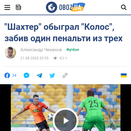
"Шахтер" обыграл "Колос",
забив один пенальти из трех
Александр Чеканов
Футбол
21.08.2020 20:55
9,1 т.
24