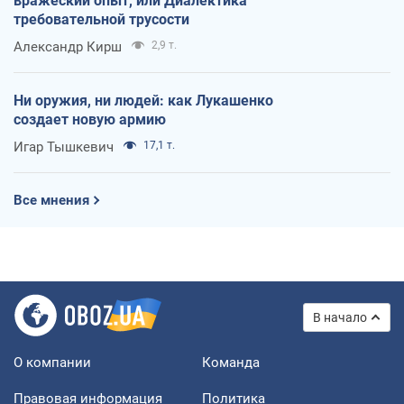
вражеский опыт, или Диалектика
требовательной трусости
Александр Кирш
2,9 т.
Ни оружия, ни людей: как Лукашенко
создает новую армию
Игар Тышкевич
17,1 т.
Все мнения
В начало
О компании
Команда
Правовая информация
Политика