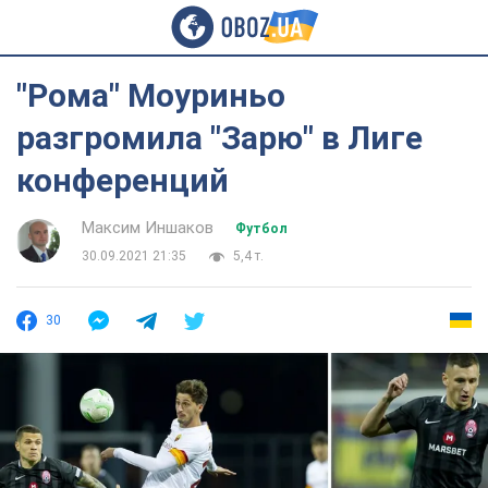
"Рома" Моуриньо
разгромила "Зарю" в Лиге
конференций
Максим Иншаков
Футбол
30.09.2021 21:35
5,4 т.
30