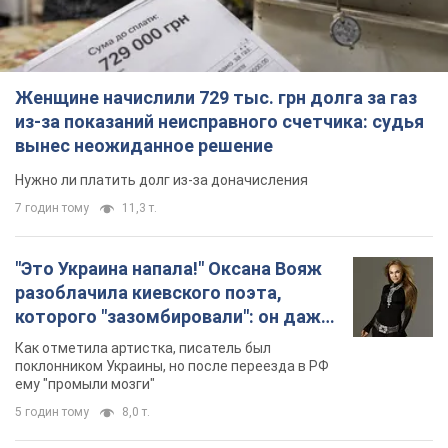
Женщине начислили 729 тыс. грн долга за газ
из-за показаний неисправного счетчика: судья
вынес неожиданное решение
Нужно ли платить долг из-за доначисления
7 годин тому
11,3 т.
"Это Украина напала!" Оксана Вояж
разоблачила киевского поэта,
которого "зазомбировали": он даже
русского не знал, а теперь хочет
Как отметила артистка, писатель был
геноцида украинцев
поклонником Украины, но после переезда в РФ
ему "промыли мозги"
5 годин тому
8,0 т.