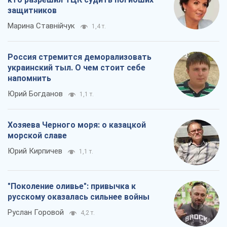
защитников
Марина Ставнійчук
1,4 т.
Россия стремится деморализовать
украинский тыл. О чем стоит себе
напомнить
Юрий Богданов
1,1 т.
Хозяева Черного моря: о казацкой
морской славе
Юрий Кирпичев
1,1 т.
"Поколение оливье": привычка к
русскому оказалась сильнее войны
Руслан Горовой
4,2 т.