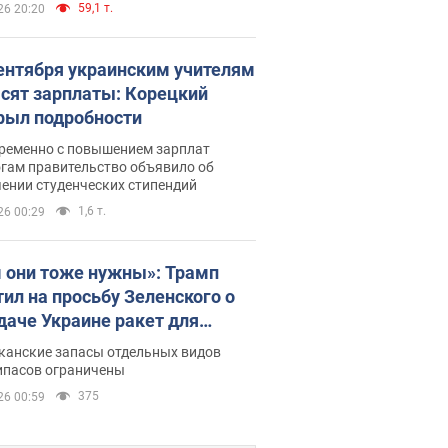
59,1 т.
26 20:20
сентября украинским учителям
сят зарплаты: Корецкий
рыл подробности
ременно с повышением зарплат
огам правительство объявило об
ении студенческих стипендий
1,6 т.
26 00:29
 они тоже нужны»: Трамп
тил на просьбу Зеленского о
даче Украине ракет для
ot
канские запасы отдельных видов
ипасов ограничены
375
26 00:59