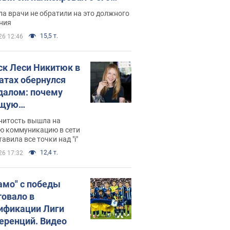
ессивном" раке
а врачи не обратили на это должного
ния
15,5 т.
26 12:46
ск Леси Никитюк в
атах обернулся
далом: почему
ущую
раведливо
нитость вышла на
йтили
ю коммуникацию в сети
тавила все точки над "i"
12,4 т.
26 17:32
амо" с победы
товало в
ификации Лиги
еренций. Видео