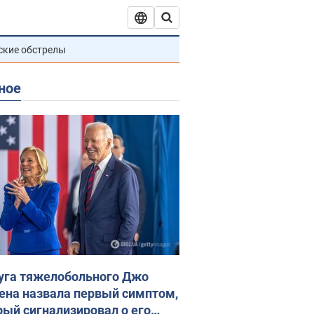
ские обстрелы
ное
уга тяжелобольного Джо
ена назвала первый симптом,
рый сигнализировал о его