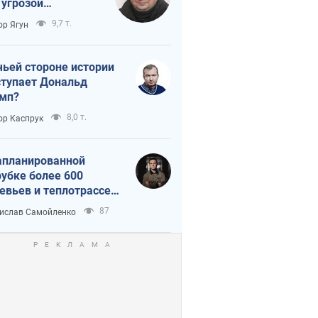
 угрозой
тическая
9,7 т.
ор Ягун
истика
чьей стороне истории
тупает Дональд
мп?
8,0 т.
ор Каспрук
апланированной
убке более 600
евьев и теплотрассе:
 происходит на
87
ислав Самойленко
емках в Киеве