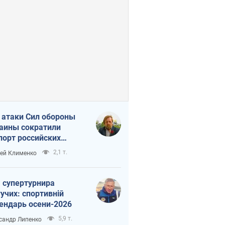
 атаки Сил обороны
аины сократили
порт российских
тепродуктов
2,1 т.
ей Клименко
 супертурнира
учих: спортивній
ендарь осени-2026
5,9 т.
сандр Липенко