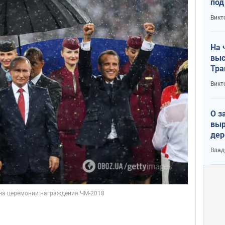
под
кри
Викт
лог
На 
выс
Тра
Викт
О з
выр
дер
что
Влад
Тер