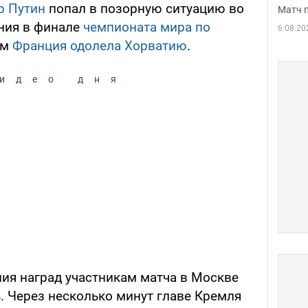
р Путин
попал в позорную ситуацию во
Матч 
ния в финале
чемпионата мира по
6.08.20
ом
Франция одолела Хорватию
.
идео дня
ния наград участникам матча в Москве
. Через несколько минут главе Кремля