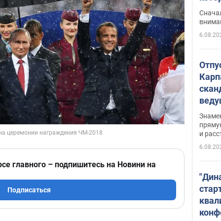
"агр
Сначал
внима
6.08.20
Отпу
Карп
скан
вед
несп
Знаме
захе
пряму
и расс
6.08.20
рсе главного – подпишитесь на Новини на
"Дин
стар
Подписаться
квал
конф