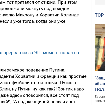
ым тот прятался от стихии. При этом
продолжали мокнуть под дождем.
TO
нуэлю Макрону и Хорватии Колинде
если уже тогда, когда они уже
 прерван из-за ЧП: момент попал на
или хамское поведение Путина.
иденты Хорватии и Франции как простые
"Защ
ают футболистов и только Путин с
об а
Блин, ну Путин, ну как так?! Зонтик надо
FREY
подд
даже здесь опозорился, все стоят под
Европ
совме
ный!", "А над женщиной нельзя зонт