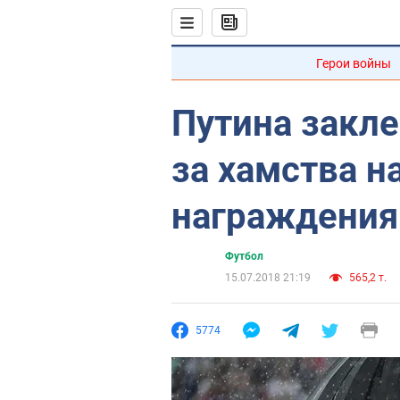
Герои войны
Путина закл
за хамства н
награждения
Футбол
15.07.2018 21:19
565,2 т.
5774