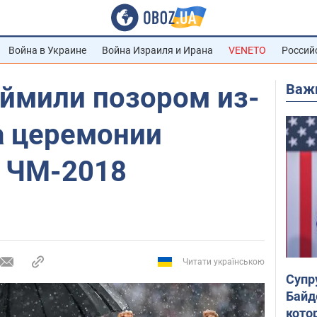
Война в Украине
Война Израиля и Ирана
VENETO
Россий
Важ
еймили позором из-
а церемонии
 ЧМ-2018
Читати українською
Супр
Байд
кото