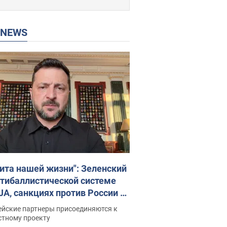
P NEWS
ита нашей жизни": Зеленский
нтибаллистической системе
JA, санкциях против России и
ержке аграриев. Видео
ейские партнеры присоединяются к
стному проекту