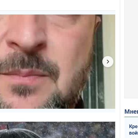
Мн
Кре
вой