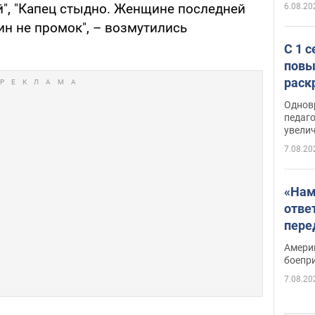
й", "Капец стыдно. Женщине последней
6.08.20
ин не промок", – возмутились
С 1 
повы
раск
Однов
педаг
увелич
7.08.20
«Нам
отве
пере
Patri
Амери
боепр
7.08.20