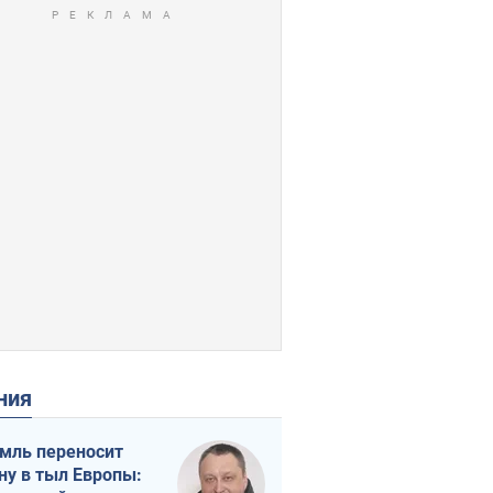
ения
мль переносит
ну в тыл Европы: