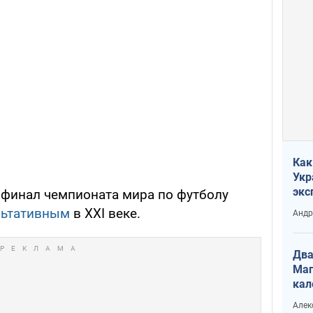
Как
Укр
экс
, финал чемпионата мира по футболу
неф
льтативным
в XXI веке.
Андр
Два
Маг
кал
Алек