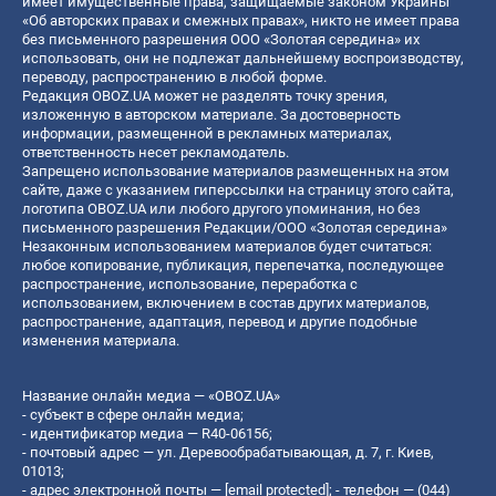
имеет имущественные права, защищаемые законом Украины
«Об авторских правах и смежных правах», никто не имеет права
без письменного разрешения ООО «Золотая середина» их
использовать, они не подлежат дальнейшему воспроизводству,
переводу, распространению в любой форме.
Редакция OBOZ.UA может не разделять точку зрения,
изложенную в авторском материале. За достоверность
информации, размещенной в рекламных материалах,
ответственность несет рекламодатель.
Запрещено использование материалов размещенных на этом
сайте, даже с указанием гиперссылки на страницу этого сайта,
логотипа OBOZ.UA или любого другого упоминания, но без
письменного разрешения Редакции/ООО «Золотая середина»
Незаконным использованием материалов будет считаться:
любое копирование, публикация, перепечатка, последующее
распространение, использование, переработка с
использованием, включением в состав других материалов,
распространение, адаптация, перевод и другие подобные
изменения материала.
Название онлайн медиа — «OBOZ.UA»
- субъект в сфере онлайн медиа;
- идентификатор медиа — R40-06156;
- почтовый адрес — ул. Деревообрабатывающая, д. 7, г. Киев,
01013;
- адрес электронной почты —
[email protected]
; - телефон — (044)