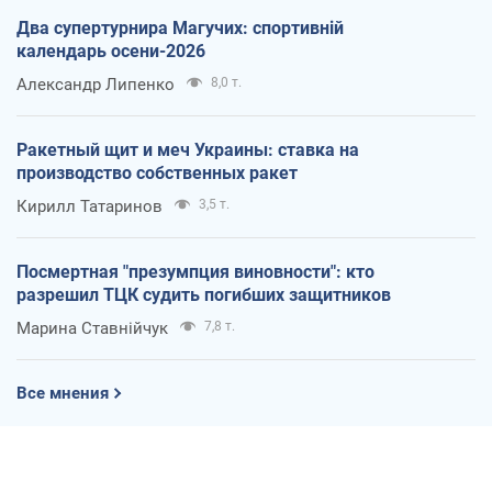
Два супертурнира Магучих: спортивній
календарь осени-2026
Александр Липенко
8,0 т.
Ракетный щит и меч Украины: ставка на
производство собственных ракет
Кирилл Татаринов
3,5 т.
Посмертная "презумпция виновности": кто
разрешил ТЦК судить погибших защитников
Марина Ставнійчук
7,8 т.
Все мнения