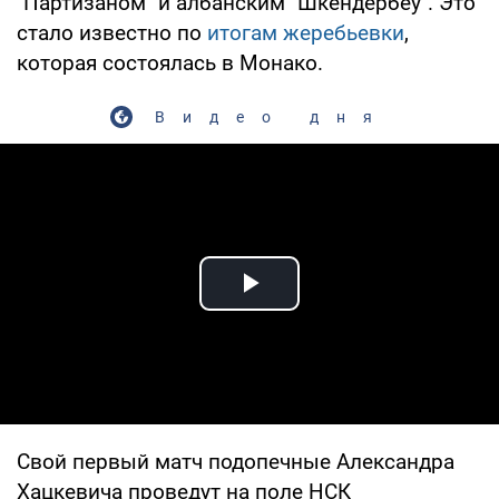
"Партизаном" и албанским "Шкендербеу". Это
стало известно по
итогам жеребьевки
,
которая состоялась в Монако.
Видео дня
Play Video
Свой первый матч подопечные Александра
Хацкевича проведут на поле НСК