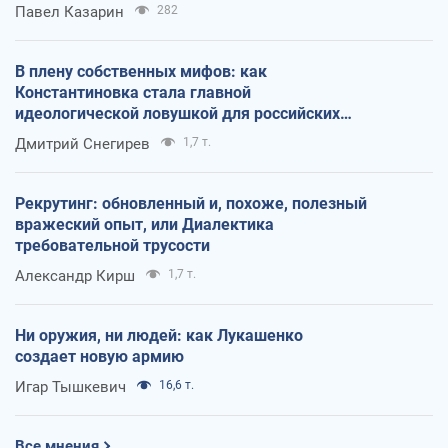
Павел Казарин
282
В плену собственных мифов: как
Константиновка стала главной
идеологической ловушкой для российских
оккупантов
Дмитрий Снегирев
1,7 т.
Рекрутинг: обновленный и, похоже, полезный
вражеский опыт, или Диалектика
требовательной трусости
Александр Кирш
1,7 т.
Ни оружия, ни людей: как Лукашенко
создает новую армию
Игар Тышкевич
16,6 т.
Все мнения