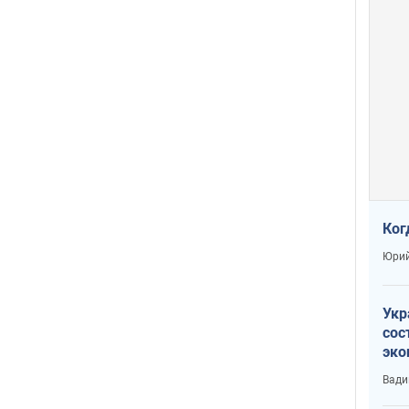
Ког
Юрий
Укр
сос
эко
Ест
Вади
тун