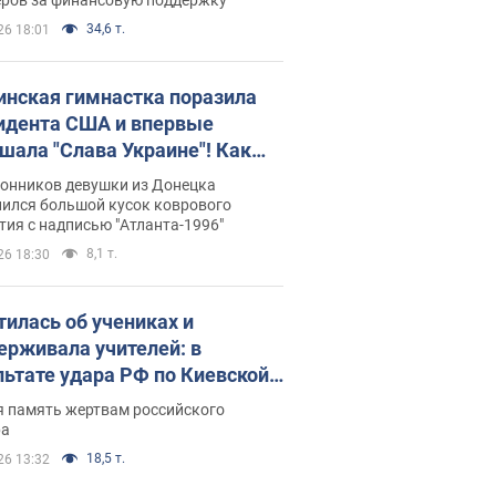
34,6 т.
26 18:01
инская гимнастка поразила
идента США и впервые
шала "Слава Украине"! Как
илась судьба Подкопаевой,
лонников девушки из Донецка
рая 30 лет назад завоевала
нился большой кусок коврового
ия с надписью "Атланта-1996"
ото" Олимпиады
8,1 т.
26 18:30
тилась об учениках и
ерживала учителей: в
льтате удара РФ по Киевской
сти погибли директор
я память жертвам российского
ского лицея, её муж и внук
ра
18,5 т.
26 13:32