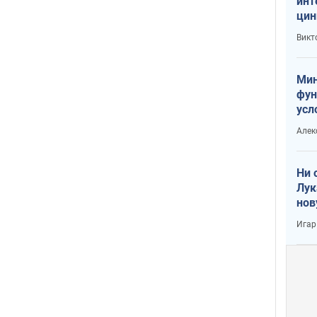
инт
цин
или
Викт
Тра
Мин
фун
усл
вое
Алек
Ни 
Лук
нов
Игар