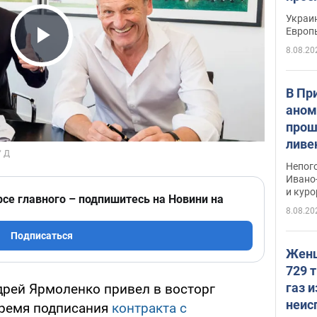
гран
Украин
Европ
8.08.20
Play Video
В Пр
аном
прош
ливе
прев
Непог
Виде
Ивано
и кур
рсе главного – подпишитесь на Новини на
8.08.20
Подписаться
Женщ
729 т
газ 
рей Ярмоленко привел в восторг
неис
время подписания
контракта с