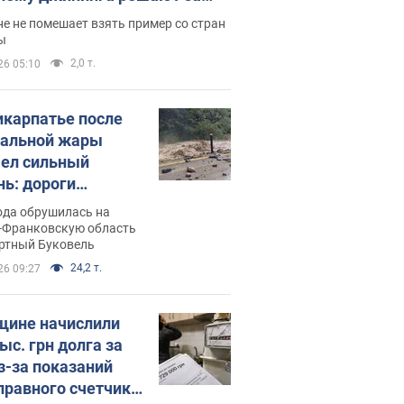
ицей
е не помешает взять пример со стран
ы
2,0 т.
26 05:10
икарпатье после
альной жары
ел сильный
нь: дороги
ратились в реки.
ода обрушилась на
о
-Франковскую область
ортный Буковель
24,2 т.
26 09:27
ине начислили
ыс. грн долга за
из-за показаний
правного счетчика: