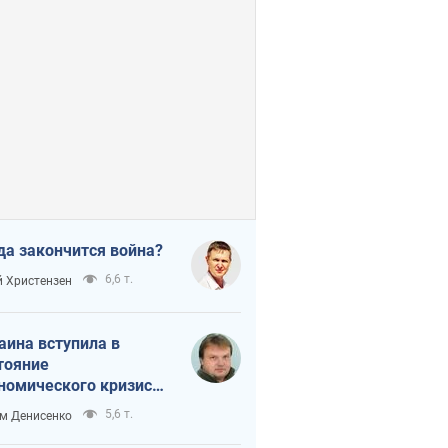
да закончится война?
6,6 т.
 Христензен
аина вступила в
тояние
номического кризиса.
ь ли свет в конце
5,6 т.
м Денисенко
неля?