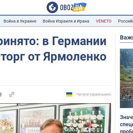
Война в Украине
Война Израиля и Ирана
VENETO
Россий
Важ
принято: в Германии
торг от Ярмоленко
Читати українською
Знач
спец
проб