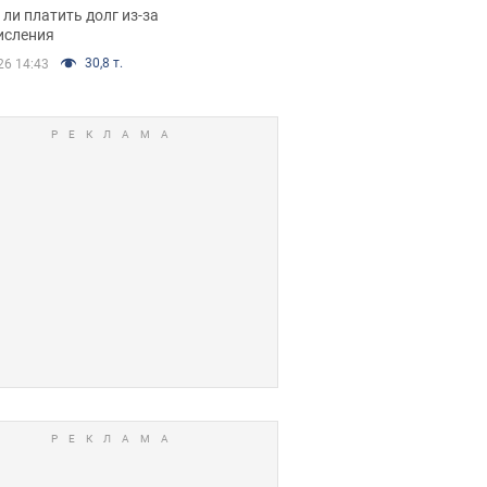
я вынес
ли платить долг из-за
иданное решение
исления
30,8 т.
26 14:43