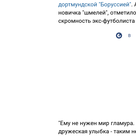
дортмундской "Боруссией"
.
новичка "шмелей", отметил
скромность экс-футболиста 
В
"Ему не нужен мир гламура.
дружеская улыбка - таким