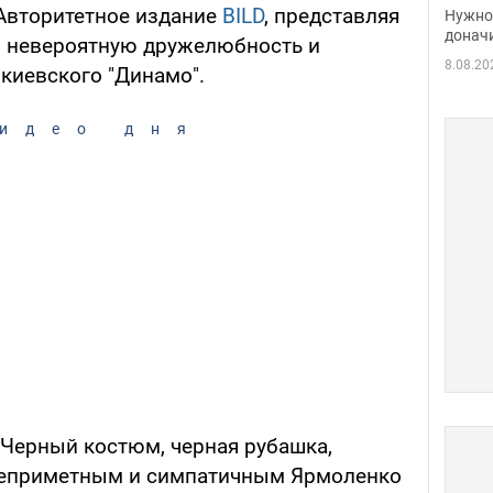
судь
 Авторитетное издание
BILD
, представляя
Нужно 
неож
донач
о невероятную дружелюбность и
8.08.20
киевского "Динамо".
идео дня
 Черный костюм, черная рубашка,
 неприметным и симпатичным Ярмоленко