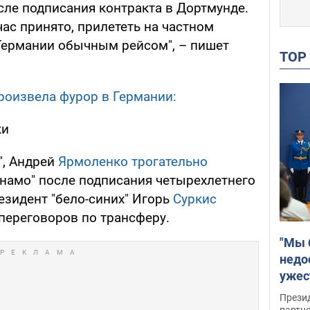
сле подписания контракта в Дортмунде.
час принято, прилететь на частном
 Германии обычным рейсом", – пишет
TO
оизвела фурор в Германии:
ки
", Андрей
Ярмоленко трогательно
намо" после подписания четырехлетнего
резидент "бело-синих" Игорь
Суркис
переговоров по трансферу.
"Мы 
недо
ужес
Росс
Прези
партн