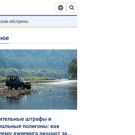
ские обстрелы
ное
ительные штрафы и
иальные полигоны: как
лему джипинга решают за