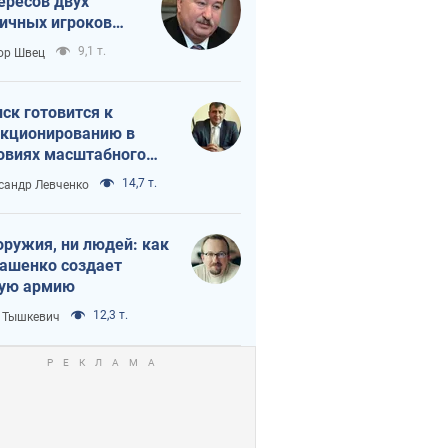
ересов двух
ичных игроков
 тайный план
9,1 т.
ор Швец
мпа и Путина?
ск готовится к
кционированию в
овиях масштабного
нного кризиса
14,7 т.
сандр Левченко
оружия, ни людей: как
ашенко создает
ую армию
12,3 т.
 Тышкевич