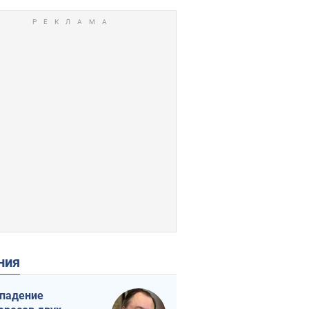
ения
падение