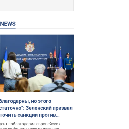
P NEWS
благодарны, но этого
статочно": Зеленский призвал
точить санкции против
ии
дент поблагодарил европейских
еров за финансовую поддержку