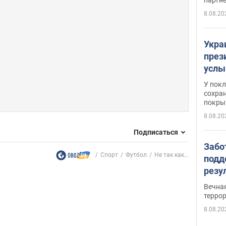
8.08.20
Укра
през
услы
слож
У пок
кото
сохра
покрыт
"зол
8.08.20
Подписаться
Забо
Спорт
Футбол
Не так как...
подд
резу
обла
Вечна
киев
терро
8.08.20