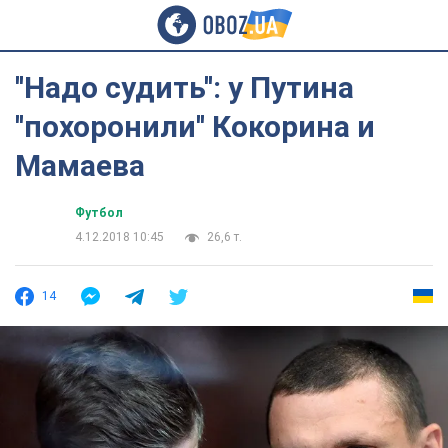
''Надо судить'': у Путина
''похоронили'' Кокорина и
Мамаева
Футбол
4.12.2018 10:45
26,6 т.
14