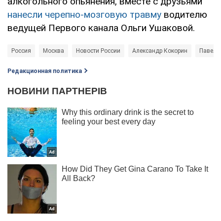
алкогольного опьянения, вместе с друзьями
нанесли черепно-мозговую травму
водителю
ведущей Первого канала Ольги Ушаковой.
Россия
Москва
Новости России
Александр Кокорин
Павел 
Редакционная политика