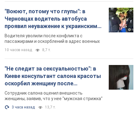
"Воюют, потому что глупы": в
Черновцах водитель автобуса
проявил неуважение к украинским
военным и поплатился за это.
Водителя уволили после конфликта с
Видео
пассажирами и оскорблений в адрес военных
10 часов назад
8,7 т.
"Не следит за сексуальностью": в
Киеве консультант салона красоты
оскорбил женщину после
химиотерапии, разгорелся скандал.
Сотрудник салона оценил внешность
Фото
женщины, заявив, что у нее "мужская стрижка"
3 часа назад
13,7 т.