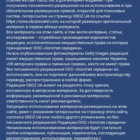
ссылки на сайт OBOZ.UA, а для интернет-изданий - при
получении письменного разрешения на их использование и при
обязательном размещении прямой, открытой для поисковых
систем, гиперссылки на страницу OBOZ.UA по ссылке
https://www.obozrevatel.com
, на которой размещен оригинальный
материал в первом абзаце материала.
Все материалы на этом сайте, в том числе интервью, статьи,
исследования – служебные произведения журналистов
редакции, исключительные имущественные права на которые
принадлежат ООО «Золотая середина».
На все опубликованные фотоматериалы Getty Images редакция
имеет имущественные права, защищаемые законом Украины
«Об авторских правах и смежных правах», никто не имеет права
без письменного разрешения ООО «Золотая середина» их
использовать, они не подлежат дальнейшему воспроизводству,
переводу, распространению в любой форме.
Редакция OBOZ.UA может не разделять точку зрения,
изложенную в авторском материале. За достоверность
информации, размещенной в рекламных материалах,
ответственность несет рекламодатель.
Запрещено использование материалов размещенных на этом
сайте, даже с указанием гиперссылки на страницу этого сайта,
логотипа OBOZ.UA или любого другого упоминания, но без
письменного разрешения Редакции/ООО «Золотая середина»
Незаконным использованием материалов будет считаться:
любое копирование, публикация, перепечатка, последующее
распространение, использование, переработка с