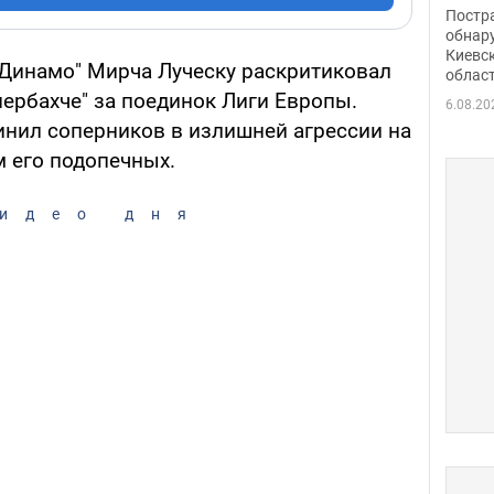
нети
Постр
Фото
обнар
Киевс
"Динамо" Мирча Луческу раскритиковал
облас
ербахче" за поединок Лиги Европы.
6.08.20
нил соперников в излишней агрессии на
м его подопечных.
идео дня