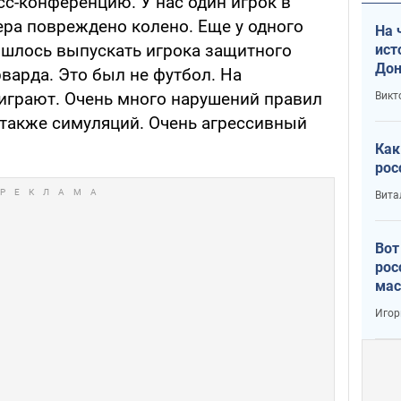
сс-конференцию. У нас один игрок в
ера повреждено колено. Еще у одного
На 
ишлось выпускать игрока защитного
ист
Дон
варда. Это был не футбол. На
 играют. Очень много нарушений правил
Викт
 также симуляций. Очень агрессивный
Как
рос
Вита
Вот
рос
мас
Игор