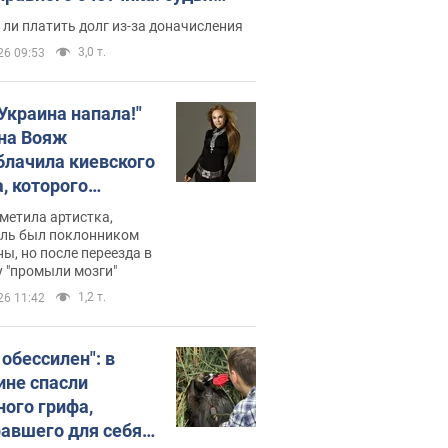
с неожиданное решение
ли платить долг из-за доначисления
3,0 т.
26 09:53
 Украина напала!"
на Вояж
блачила киевского
, которого
омбировали": он
метила артистка,
 русского не знал,
ель был поклонником
ы, но после переезда в
перь хочет
 "промыли мозги"
цида украинцев
1,2 т.
26 11:42
 обессилен": в
ине спасли
ного грифа,
авшего для себя