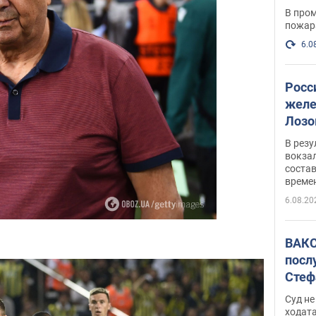
опер
В пром
пожар
6.0
Росс
желе
Лозо
есть
В рез
вокзал
состав
време
6.08.20
ВАКС
посл
Стеф
деле
Суд н
ходат