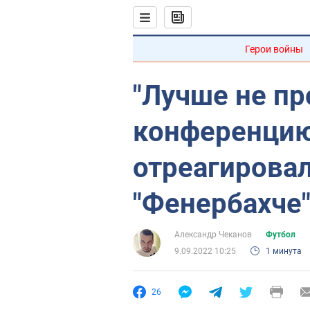
Герои войны
"Лучше не пр
конференцию
отреагировал
"Фенербахче
Александр Чеканов
Футбол
9.09.2022 10:25
1 минута
26