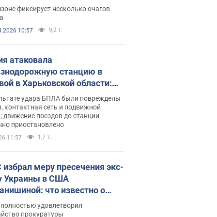
ации. Фото и видео
зоне фиксирует несколько очагов
а
9,2 т.
8.2026 10:57
ия атаковала
знодорожную станцию в
вой в Харьковской области:
 погибшие и раненые
ультате удара БПЛА были повреждены
, контактная сеть и подвижной
; движение поездов до станции
нно приостановлено
1,7 т.
26 11:57
 избрал меру пресечения экс-
у Украины в США
анишиной: что известно о
е полностью удовлетворил
айство прокуратуры