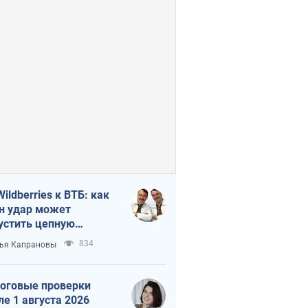
Wildberries к ВТБ: как
н удар может
устить цепную
кцию в России
834
ья Капрановы
оговые проверки
ле 1 августа 2026