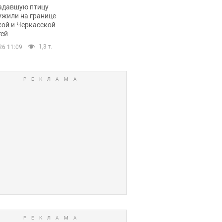
пичный маршрут.
адавшую птицу
ужили на границе
кой и Черкасской
тей
1,3 т.
26 11:09