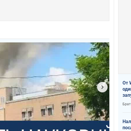
От 
оди
зап
реа
Брат
Нал
пос