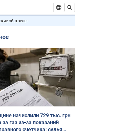
ские обстрелы
ное
ине начислили 729 тыс. грн
 за газ из-за показаний
правного счетчика: судья