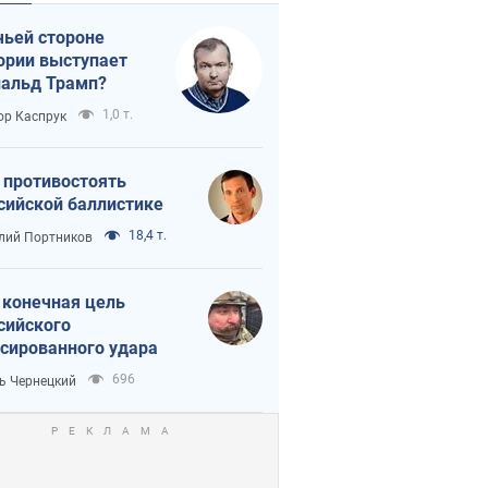
чьей стороне
ории выступает
альд Трамп?
1,0 т.
ор Каспрук
 противостоять
сийской баллистике
18,4 т.
лий Портников
 конечная цель
сийского
сированного удара
696
ь Чернецкий