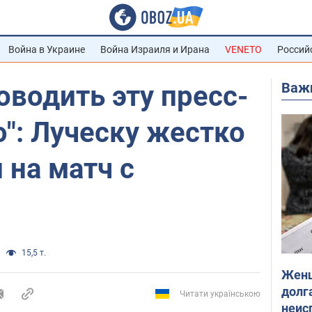
Война в Украине
Война Израиля и Ирана
VENETO
Россий
Важ
оводить эту пресс-
": Луческу жестко
 на матч с
"
15,5 т.
Женщ
долга
Читати українською
неис