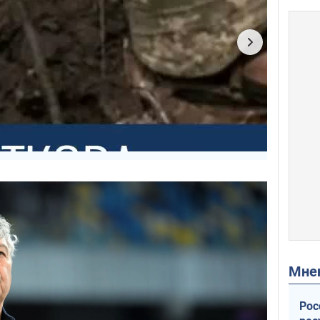
Мн
Рос