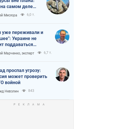
урсы вне плана:
 на самом деле
тует темп войны
6,0 т.
ей Мисюра
 уже переживали и
шее": Украине не
ит поддаваться
аянию из-за
6,7 т.
ей Марченко, эксперт
етного террора
ад проспал угрозу:
сия может проверить
О войной
843
ид Невзлин