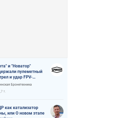
рта" и "Новатор"
ержали пулеметный
трел и удар FPV-
на, сохранив жизнь
инская Бронетехника
церу ВСУ
,7 т.
Р как катализатор
ны, или О новом этапе