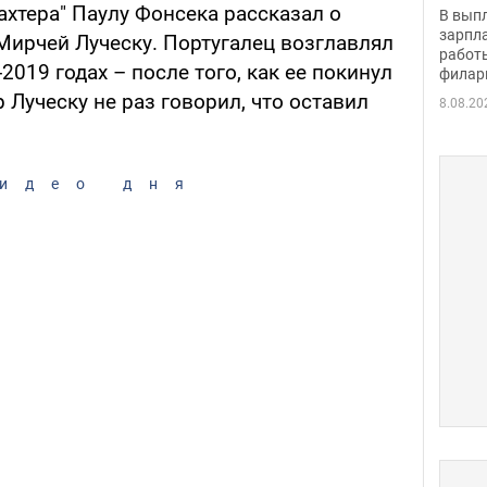
скол
хтера" Паулу Фонсека рассказал о
В вып
певи
зарпла
Мирчей Луческу. Португалец возглавлял
работ
2019 годах – после того, как ее покинул
филар
 Луческу не раз говорил, что оставил
8.08.20
идео дня