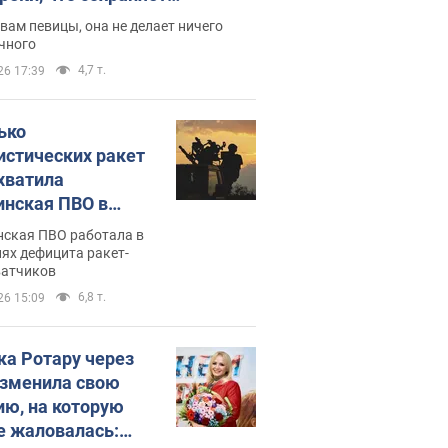
дость, ведь у нее нет детей
вам певицы, она не делает ничего
чного
4,7 т.
26 17:39
ько
истических ракет
хватила
инская ПВО в
: в Минобороны
нская ПВО работала в
али цифру
ях дефицита ракет-
ватчиков
6,8 т.
26 15:09
ка Ротару через
изменила свою
ию, на которую
е жаловалась: