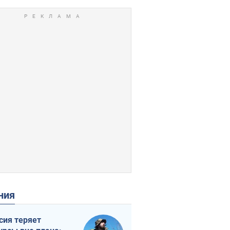
ения
сия теряет