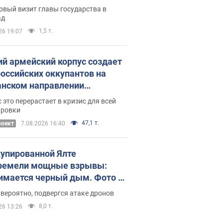
рвый визит главы государства в
ад
1,5 т.
26 19:07
ий армейский корпус создает
российских оккупантов на
нском направлении
ический дискомфорт: как это
 это перерастает в кризис для всей
ось
ировки
47,1 т.
роект
7.08.2026 16:40
купированной Ялте
ремели мощные взрывы:
имается черный дым. Фото и
о
 вероятно, подвергся атаке дронов
8,0 т.
26 13:26