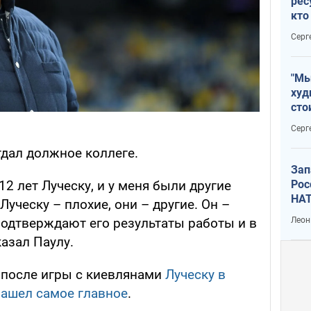
рес
кто
дик
Серг
"Мы
худ
сто
отч
Серг
рак
тдал должное коллеге.
Зап
12 лет Луческу, и у меня были другие
Рос
НАТ
 Луческу – плохие, они – другие. Он –
подтверждают его результаты работы и в
Леон
казал Паулу.
, после игры с киевлянами
Луческу в
нашел самое главное
.