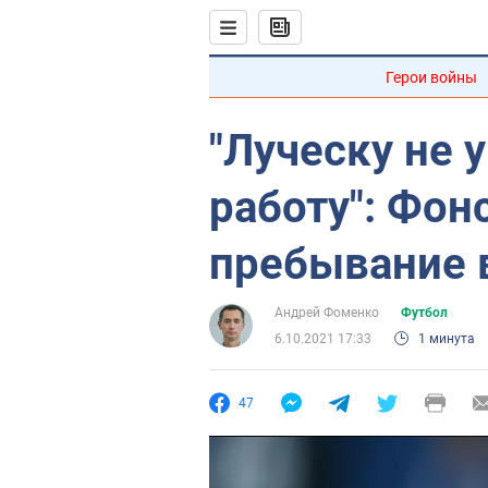
Герои войны
"Луческу не 
работу": Фон
пребывание 
Андрей Фоменко
Футбол
6.10.2021 17:33
1 минута
47