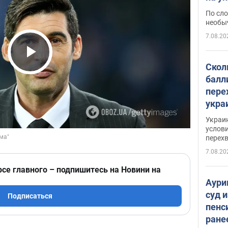
моло
По сло
необы
7.08.20
Play Video
Скол
балл
пере
укра
июле
Украи
назв
услови
перех
7.08.20
рсе главного – подпишитесь на Новини на
Аури
суд 
Подписаться
пенс
ране