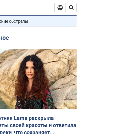
ские обстрелы
ное
етняя Lama раскрыла
еты своей красоты и ответила
реки, что сохраняет