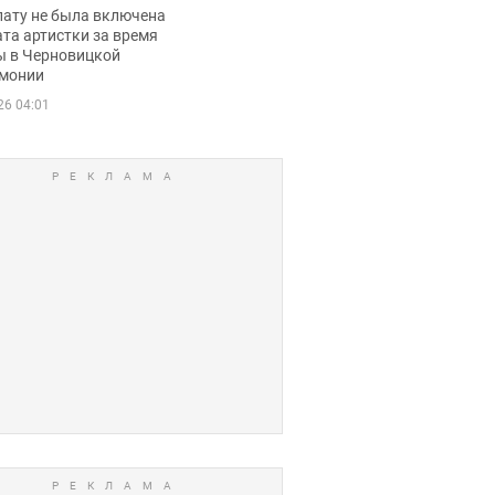
ько получала
лату не была включена
ца
та артистки за время
ы в Черновицкой
монии
26 04:01