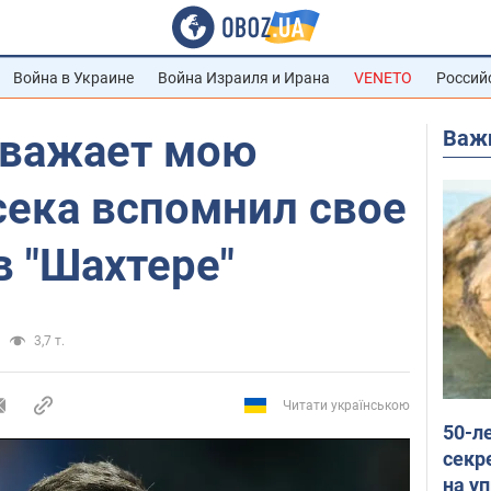
Война в Украине
Война Израиля и Ирана
VENETO
Россий
Важ
уважает мою
сека вспомнил свое
в "Шахтере"
3,7 т.
Читати українською
50-л
секр
на уп