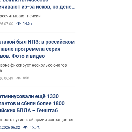
ичивают из-за исков, но денег
ватает
ересчитывают пенсии
14,6 т.
26 07:00
атакой был НПЗ: в российском
лавле прогремела серия
вов. Фото и видео
зоне фиксирует несколько очагов
а
858
26 06:49
отминусовали ещё 1330
пантов и сбили более 1800
ийских БПЛА – Генштаб
нность путинской армии сокращается
15,5 т.
8.2026 06:32