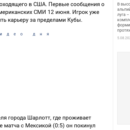
заби
роходящего в США. Первые сообщения о
В выс
альпи
мериканских СМИ 12 июня. Игрок уже
луга –
ть карьеру за пределами Кубы.
компл
форми
протяж
идео дня
5.08.20
ля города Шарлотт, где проживает
е матча с Мексикой (0:5) он покинул