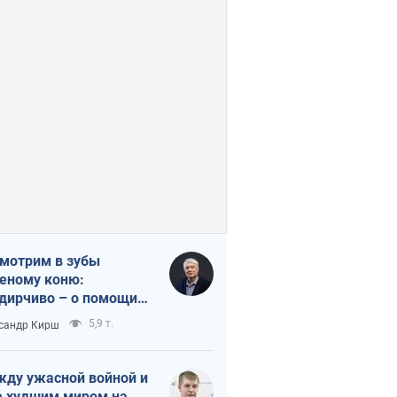
мотрим в зубы
еному коню:
дирчиво – о помощи
аине
5,9 т.
сандр Кирш
ду ужасной войной и
 худшим миром на