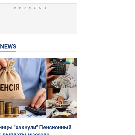
P NEWS
инцы "хакнули" Пенсионный
: выплаты массово