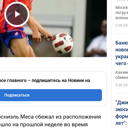
Москва
погруз
военн
Play Video
5.08.20
Банки
ново
укра
чего
Каким 
обмен
рсе главного – подпишитесь на Новини на
5.08.20
Подписаться
"Джи
экос
форм
осниэль Меса сбежал из расположения
лет":
шло на прошлой неделе во время