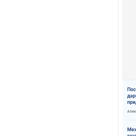
Пос
дар
при
Укр
Алек
Меж
еще