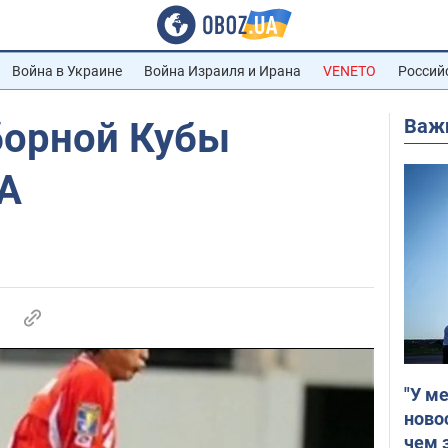
Война в Украине
Война Израиля и Ирана
VENETO
Россий
Важ
борной Кубы
А
"У м
ново
чем 