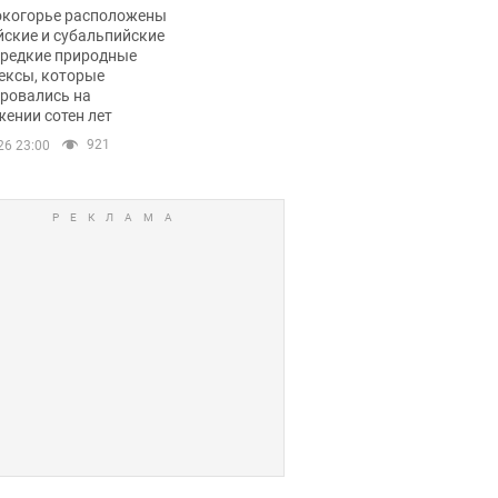
ли тревогу
окогорье расположены
йские и субальпийские
 редкие природные
ексы, которые
ровались на
ении сотен лет
921
26 23:00