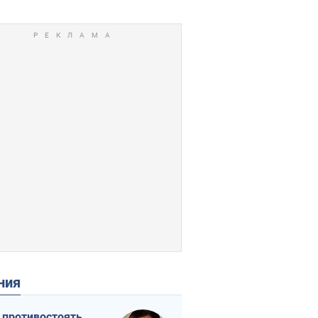
ения
 противостоять