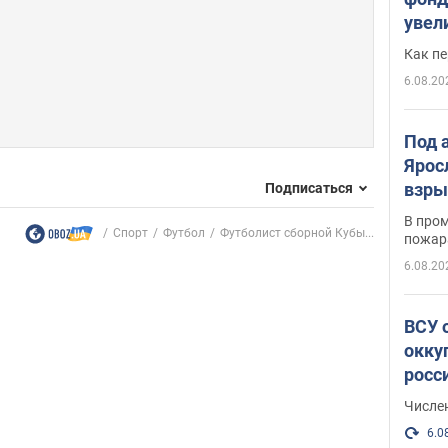
увел
не х
Как п
6.08.20
Под 
Ярос
взры
Подписаться
В пром
Спорт
Футбол
Футболист сборной Кубы...
пожар
6.08.20
ВСУ 
окку
росс
Числе
6.0