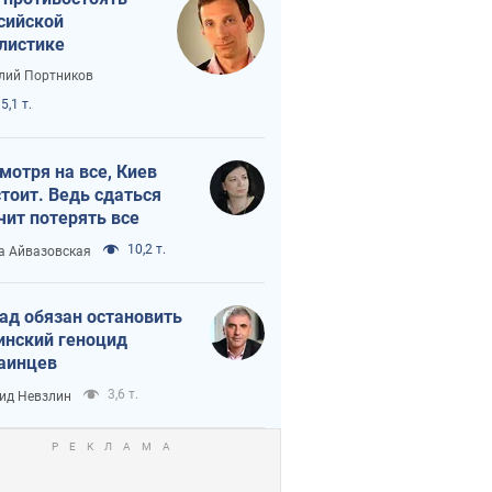
сийской
листике
лий Портников
5,1 т.
мотря на все, Киев
тоит. Ведь сдаться
чит потерять все
10,2 т.
а Айвазовская
ад обязан остановить
инский геноцид
аинцев
3,6 т.
ид Невзлин