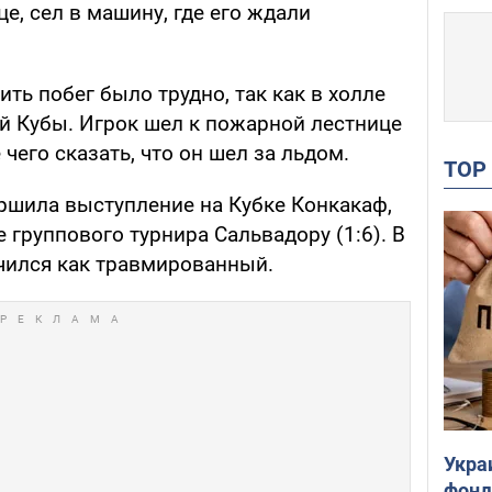
е, сел в машину, где его ждали
ить побег было трудно, так как в холле
й Кубы. Игрок шел к пожарной лестнице
 чего сказать, что он шел за льдом.
TO
ршила выступление на Кубке Конкакаф,
 группового турнира Сальвадору (1:6). В
ачился как травмированный.
Укра
фонд