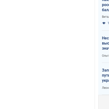
рос
бал
Вита
1
Нес
выс
зна
Ольг
Зап
пут
укр
Леон