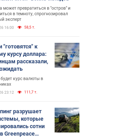
 может превратиться в "остров" и
иться в темноту, спрогнозировал
ый эксперт
58,5 т.
26 16:00
 "готовятся" к
му курсу доллара:
инцам рассказали,
 ожидать
будет курс валюты в
никах
111,7 т.
26 23:12
пинг разрушает
истемы, которые
ировались сотни
 в Greenpeace