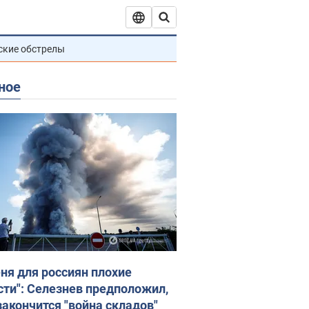
ские обстрелы
ное
еня для россиян плохие
сти": Селезнев предположил,
закончится "война складов"