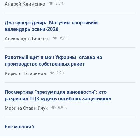
Андрей Клименко
2,3 т.
Два супертурнира Магучих: спортивній
календарь осени-2026
Александр Липенко
6,7 т.
Ракетный щит и меч Украины: ставка на
производство собственных ракет
Кирилл Татаринов
3,0 т.
Посмертная "презумпция виновности": кто
разрешил ТЦК судить погибших защитников
Марина Ставнійчук
6,9 т.
Все мнения