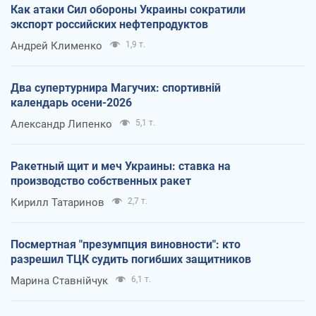
Как атаки Сил обороны Украины сократили
экспорт российских нефтепродуктов
Андрей Клименко
1,9 т.
Два супертурнира Магучих: спортивній
календарь осени-2026
Александр Липенко
5,1 т.
Ракетный щит и меч Украины: ставка на
производство собственных ракет
Кирилл Татаринов
2,7 т.
Посмертная "презумпция виновности": кто
разрешил ТЦК судить погибших защитников
Марина Ставнійчук
6,1 т.