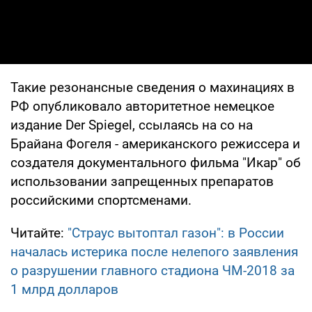
Такие резонансные сведения о махинациях в
РФ опубликовало авторитетное немецкое
издание Der Spiegel, ссылаясь на со на
Брайана Фогеля - американского режиссера и
создателя документального фильма "Икар" об
использовании запрещенных препаратов
российскими спортсменами.
Читайте:
"Страус вытоптал газон": в России
началась истерика после нелепого заявления
о разрушении главного стадиона ЧМ-2018 за
1 млрд долларов