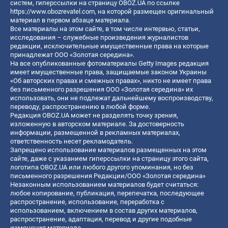
систем, гиперссылки на страницу OBOZ.UA по ссылке
https://www.obozrevatel.com
, на которой размещен оригинальный
материал в первом абзаце материала.
Все материалы на этом сайте, в том числе интервью, статьи,
исследования – служебные произведения журналистов
редакции, исключительные имущественные права на которые
принадлежат ООО «Золотая середина».
На все опубликованные фотоматериалы Getty Images редакция
имеет имущественные права, защищаемые законом Украины
«Об авторских правах и смежных правах», никто не имеет права
без письменного разрешения ООО «Золотая середина» их
использовать, они не подлежат дальнейшему воспроизводству,
переводу, распространению в любой форме.
Редакция OBOZ.UA может не разделять точку зрения,
изложенную в авторском материале. За достоверность
информации, размещенной в рекламных материалах,
ответственность несет рекламодатель.
Запрещено использование материалов размещенных на этом
сайте, даже с указанием гиперссылки на страницу этого сайта,
логотипа OBOZ.UA или любого другого упоминания, но без
письменного разрешения Редакции/ООО «Золотая середина»
Незаконным использованием материалов будет считаться:
любое копирование, публикация, перепечатка, последующее
распространение, использование, переработка с
использованием, включением в состав других материалов,
распространение, адаптация, перевод и другие подобные
изменения материала.