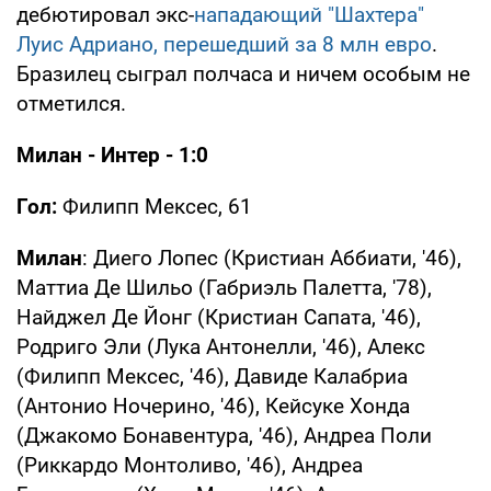
дебютировал экс-
нападающий "Шахтера"
Луис Адриано, перешедший за 8 млн евро
.
Бразилец сыграл полчаса и ничем особым не
отметился.
Милан - Интер - 1:0
Гол:
Филипп Мексес, 61
Милан
: Диего Лопес (Кристиан Аббиати, '46),
Маттиа Де Шильо (Габриэль Палетта, '78),
Найджел Де Йонг (Кристиан Сапата, '46),
Родриго Эли (Лука Антонелли, '46), Алекс
(Филипп Мексес, '46), Давиде Калабриа
(Антонио Ночерино, '46), Кейсуке Хонда
(Джакомо Бонавентура, '46), Андреа Поли
(Риккардо Монтоливо, '46), Андреа