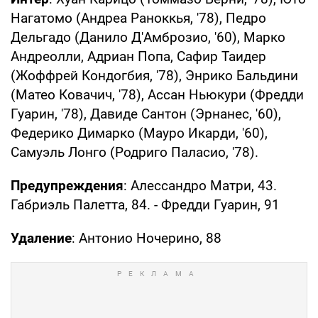
Нагатомо (Андреа Раноккья, '78), Педро
Дельгадо (Данило Д'Амброзио, '60), Марко
Андреолли, Адриан Попа, Сафир Таидер
(Жоффрей Кондогбия, '78), Энрико Бальдини
(Матео Ковачич, '78), Ассан Ньюкури (Фредди
Гуарин, '78), Давиде Сантон (Эрнанес, '60),
Федерико Димарко (Мауро Икарди, '60),
Самуэль Лонго (Родриго Паласио, '78).
Предупреждения
: Алессандро Матри, 43.
Габриэль Палетта, 84. - Фредди Гуарин, 91
Удаление
: Антонио Ночерино, 88