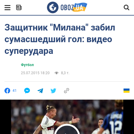
Защитник "Милана" забил
сумасшедший гол: видео
суперудара
Футбол
25.07.2015 18:20
8,3 т.
41