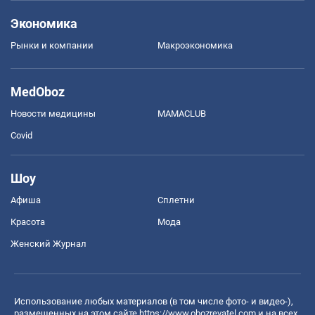
Экономика
Рынки и компании
Mакроэкономика
MedOboz
Новости медицины
MAMACLUB
Covid
Шоу
Афиша
Сплетни
Красота
Мода
Женский Журнал
Использование любых материалов (в том числе фото- и видео-),
размещенных на этом сайте
https://www.obozrevatel.com
и на всех