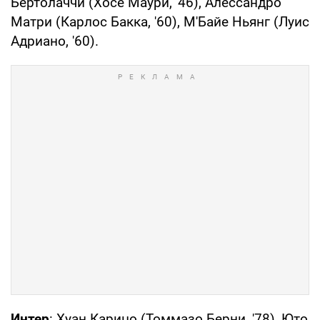
Бертолаччи (Хосе Маури, '46), Алессандро
Матри (Карлос Бакка, '60), М'Байе Ньянг (Луис
Адриано, '60).
Интер
: Хуан Карицо (Томмазо Берни, '78), Юто