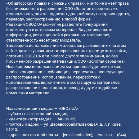
«Об авторских правах и смежных правах», никто не имеет права
без письменного разрешения ООО «Золотая середина» их
использовать, они не подлежат дальнейшему воспроизводству,
переводу, распространению в любой форме.
Редакция OBOZ.UA может не разделять точку зрения,
изложенную в авторском материале. За достоверность
информации, размещенной в рекламных материалах,
ответственность несет рекламодатель.
Запрещено использование материалов размещенных на этом
сайте, даже с указанием гиперссылки на страницу этого сайта,
логотипа OBOZ.UA или любого другого упоминания, но без
письменного разрешения Редакции/ООО «Золотая середина»
Незаконным использованием материалов будет считаться:
любое копирование, публикация, перепечатка, последующее
распространение, использование, переработка с
использованием, включением в состав других материалов,
распространение, адаптация, перевод и другие подобные
изменения материала.
Название онлайн медиа — «OBOZ.UA»
- субъект в сфере онлайн медиа;
- идентификатор медиа — R40-06156;
- почтовый адрес — ул. Деревообрабатывающая, д. 7, г. Киев,
01013;
- адрес электронной почты —
[email protected]
; - телефон — (044)