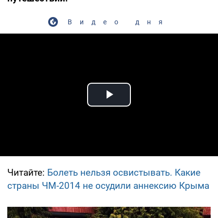
Видео дня
Play Video
Читайте:
Болеть нельзя освистывать. Какие
страны ЧМ-2014 не осудили аннексию Крыма