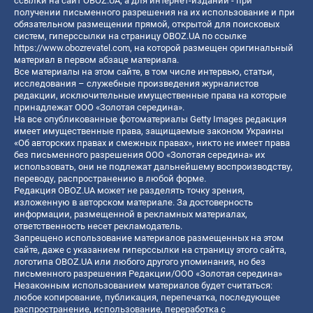
ссылки на сайт OBOZ.UA, а для интернет-изданий - при
получении письменного разрешения на их использование и при
обязательном размещении прямой, открытой для поисковых
систем, гиперссылки на страницу OBOZ.UA по ссылке
https://www.obozrevatel.com
, на которой размещен оригинальный
материал в первом абзаце материала.
Все материалы на этом сайте, в том числе интервью, статьи,
исследования – служебные произведения журналистов
редакции, исключительные имущественные права на которые
принадлежат ООО «Золотая середина».
На все опубликованные фотоматериалы Getty Images редакция
имеет имущественные права, защищаемые законом Украины
«Об авторских правах и смежных правах», никто не имеет права
без письменного разрешения ООО «Золотая середина» их
использовать, они не подлежат дальнейшему воспроизводству,
переводу, распространению в любой форме.
Редакция OBOZ.UA может не разделять точку зрения,
изложенную в авторском материале. За достоверность
информации, размещенной в рекламных материалах,
ответственность несет рекламодатель.
Запрещено использование материалов размещенных на этом
сайте, даже с указанием гиперссылки на страницу этого сайта,
логотипа OBOZ.UA или любого другого упоминания, но без
письменного разрешения Редакции/ООО «Золотая середина»
Незаконным использованием материалов будет считаться:
любое копирование, публикация, перепечатка, последующее
распространение, использование, переработка с