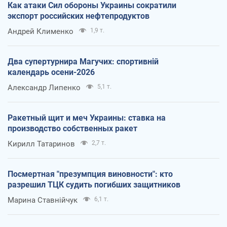
Как атаки Сил обороны Украины сократили
экспорт российских нефтепродуктов
Андрей Клименко
1,9 т.
Два супертурнира Магучих: спортивній
календарь осени-2026
Александр Липенко
5,1 т.
Ракетный щит и меч Украины: ставка на
производство собственных ракет
Кирилл Татаринов
2,7 т.
Посмертная "презумпция виновности": кто
разрешил ТЦК судить погибших защитников
Марина Ставнійчук
6,1 т.