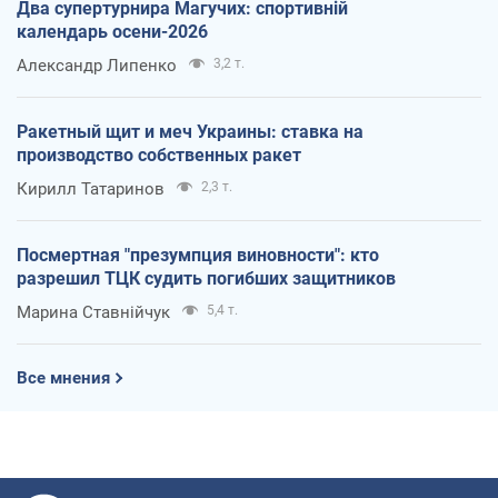
Два супертурнира Магучих: спортивній
календарь осени-2026
Александр Липенко
3,2 т.
Ракетный щит и меч Украины: ставка на
производство собственных ракет
Кирилл Татаринов
2,3 т.
Посмертная "презумпция виновности": кто
разрешил ТЦК судить погибших защитников
Марина Ставнійчук
5,4 т.
Все мнения