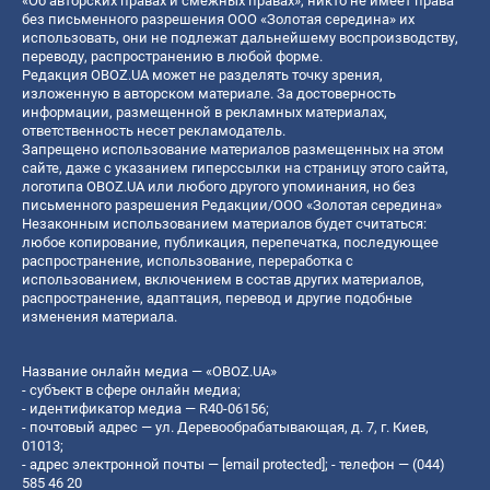
«Об авторских правах и смежных правах», никто не имеет права
без письменного разрешения ООО «Золотая середина» их
использовать, они не подлежат дальнейшему воспроизводству,
переводу, распространению в любой форме.
Редакция OBOZ.UA может не разделять точку зрения,
изложенную в авторском материале. За достоверность
информации, размещенной в рекламных материалах,
ответственность несет рекламодатель.
Запрещено использование материалов размещенных на этом
сайте, даже с указанием гиперссылки на страницу этого сайта,
логотипа OBOZ.UA или любого другого упоминания, но без
письменного разрешения Редакции/ООО «Золотая середина»
Незаконным использованием материалов будет считаться:
любое копирование, публикация, перепечатка, последующее
распространение, использование, переработка с
использованием, включением в состав других материалов,
распространение, адаптация, перевод и другие подобные
изменения материала.
Название онлайн медиа — «OBOZ.UA»
- субъект в сфере онлайн медиа;
- идентификатор медиа — R40-06156;
- почтовый адрес — ул. Деревообрабатывающая, д. 7, г. Киев,
01013;
- адрес электронной почты —
[email protected]
; - телефон — (044)
585 46 20