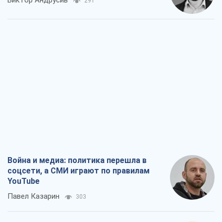
Война и медиа: политика перешла в
соцсети, а СМИ играют по правилам
YouTube
Павел Казарин
303
В плену собственных мифов: как
Константиновка стала главной
идеологической ловушкой для
российских оккупантов
Дмитрий Снегирев
1,8 т.
Рекрутинг: обновленный и, похоже,
полезный вражеский опыт, или
Диалектика требовательной трусости