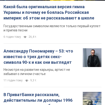
Александру Пономареву – 53: что
известно о трех детях секс-
символа 90-х и как они выглядят
Несмотря на развитие карьеры, артист не
забывал о личном счастье
11 годин тому
9,3 т.
В ПриватБанке рассказали,
действительны ли доллары 1996
года: принимают ли обменники и
банки такие купюры
Что делать, если банки и обменники не
принимают старые доллары
9.08.2026 02:20
83,2 т.