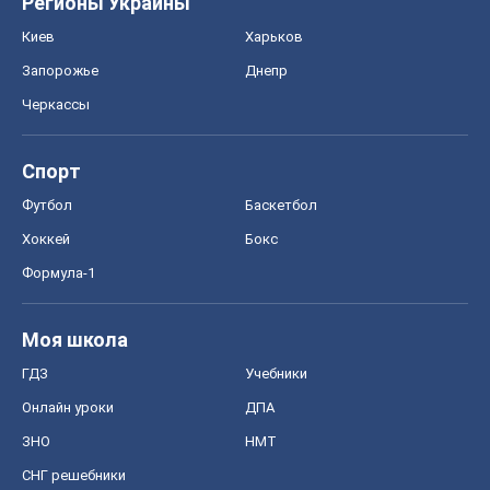
Хоккей
Бокс
Формула-1
Моя школа
ГДЗ
Учебники
Онлайн уроки
ДПА
ЗНО
НМТ
СНГ решебники
Авто
Тест Драйв
Электромобили
Акции
Сервис
Food Oboz