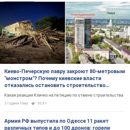
Киево-Печерскую лавру закроют 80-метровым
"монстром"? Почему киевские власти
отказались остановить строительство
небоскреба "московского верующего"
Какая реакция Кличко на петицию по отмене строительства
3 години тому
30,8 т.
Армия РФ выпустила по Одессе 11 ракет
различных типов и до 100 дронов: горели
исторические здания, есть пострадавшие.
Фото и видео
Для террора враг применил ракеты и дроны
41 хвилину тому
54,3 т.
МИД Болгарии вызвал украинского посла из-за
инцидента с дроном: что произошло
Беседа состоится 10 августа