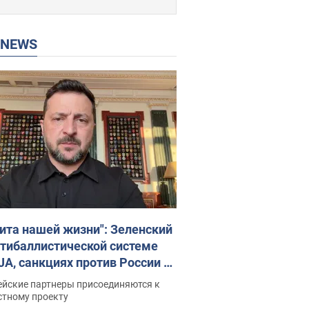
P NEWS
ита нашей жизни": Зеленский
нтибаллистической системе
JA, санкциях против России и
ержке аграриев. Видео
ейские партнеры присоединяются к
стному проекту