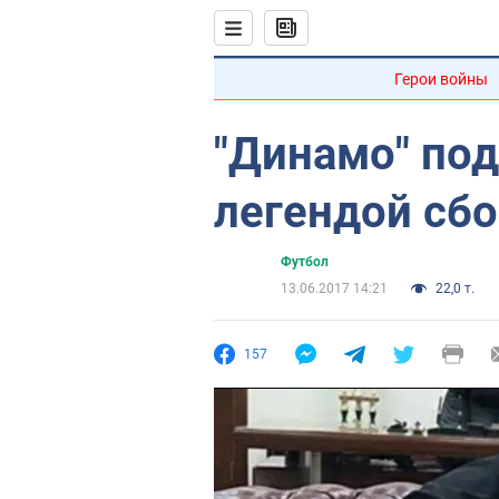
Герои войны
"Динамо" под
легендой сб
Футбол
13.06.2017 14:21
22,0 т.
157