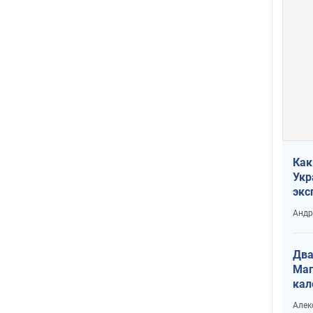
Как
Укр
экс
неф
Андр
Два
Маг
кал
Алек