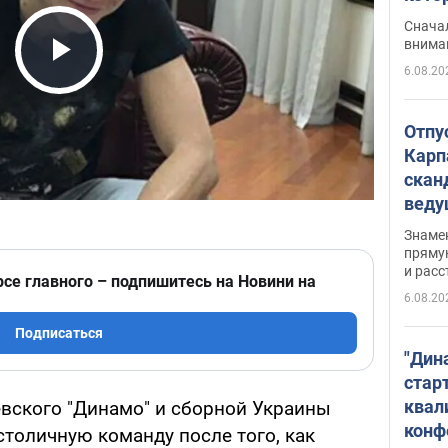
"агр
Сначал
внима
6.08.20
Play Video
Отпу
Карп
скан
вед
несп
Знаме
захе
пряму
и расс
рсе главного – подпишитесь на Новини на
6.08.20
Подписаться
"Дин
стар
квал
вского "Динамо" и сборной Украины
конф
столичную команду после того, как