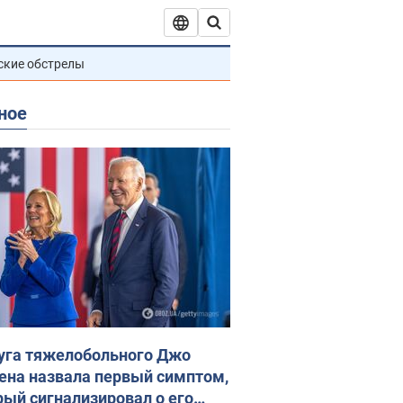
ские обстрелы
ное
уга тяжелобольного Джо
ена назвала первый симптом,
рый сигнализировал о его