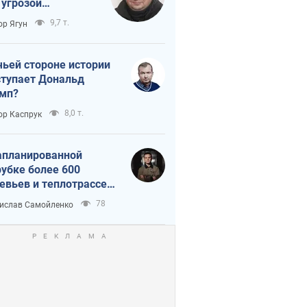
 угрозой
тическая
9,7 т.
ор Ягун
истика
чьей стороне истории
тупает Дональд
мп?
8,0 т.
ор Каспрук
апланированной
убке более 600
евьев и теплотрассе:
 происходит на
78
ислав Самойленко
емках в Киеве