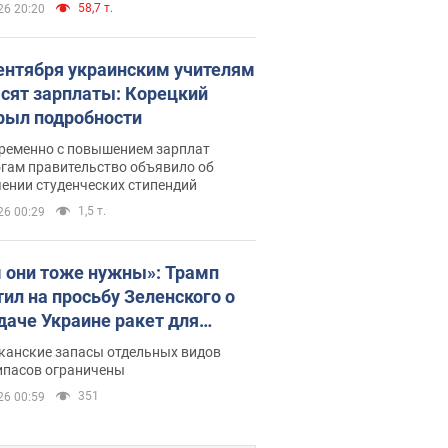
58,7 т.
26 20:20
сентября украинским учителям
сят зарплаты: Корецкий
рыл подробности
ременно с повышением зарплат
огам правительство объявило об
ении студенческих стипендий
1,5 т.
26 00:29
 они тоже нужны»: Трамп
тил на просьбу Зеленского о
даче Украине ракет для
ot
канские запасы отдельных видов
ипасов ограничены
351
26 00:59