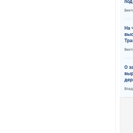
под
кри
Викт
лог
На 
выс
Тра
Викт
О з
выр
дер
что
Влад
Тер