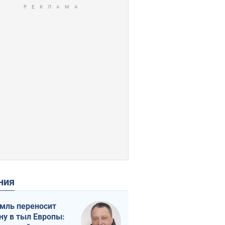
ения
мль переносит
ну в тыл Европы: