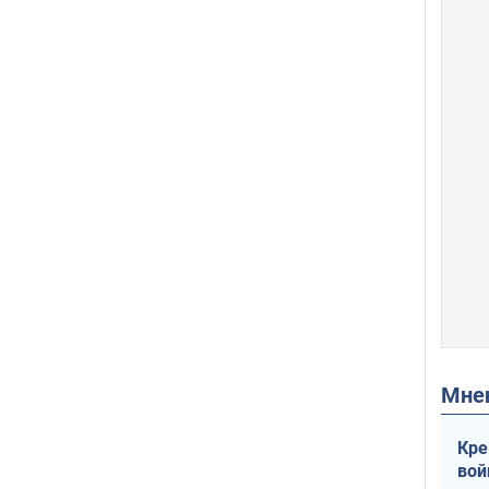
Мн
Кре
вой