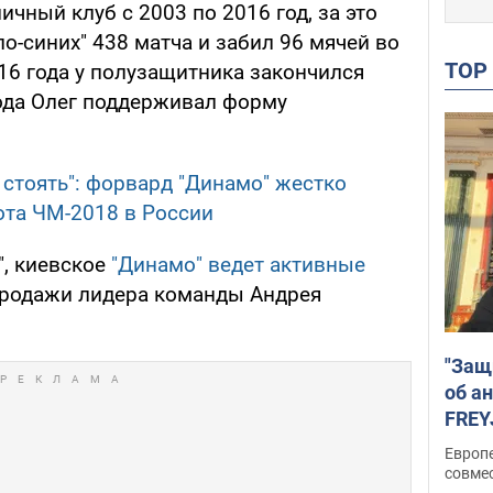
ичный клуб с 2003 по 2016 год, за это
ло-синих" 438 матча и забил 96 мячей во
TO
016 года у полузащитника закончился
года Олег поддерживал форму
 стоять": форвард "Динамо" жестко
ота ЧМ-2018 в России
", киевское
"Динамо" ведет активные
родажи лидера команды Андрея
"Защ
об а
FREY
подд
Европ
совме