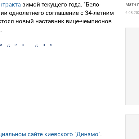
нтракта
зимой текущего года. "Бело-
Матч 
нии однолетнего соглашение с 34-летним
6.08.20
стоял новый наставник вице-чемпионов
.
идео дня
иальном сайте киевского "Динамо"
.