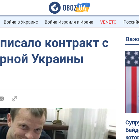
Война в Украине
Война Израиля и Ирана
VENETO
Россий
Важ
писало контракт с
орной Украины
Супр
Байд
кото