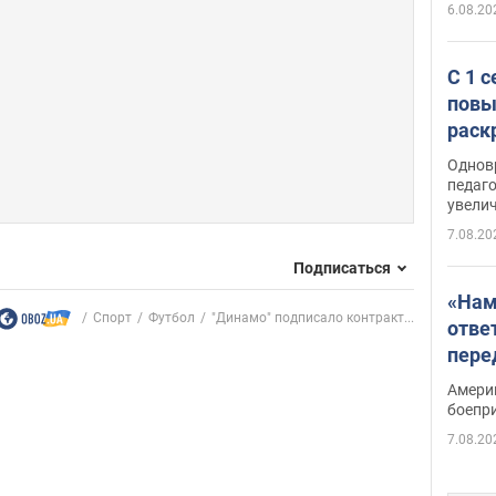
6.08.20
С 1 
повы
раск
Однов
педаг
увелич
7.08.20
Подписаться
«Нам
Спорт
Футбол
"Динамо" подписало контракт...
отве
пере
Patri
Амери
боепр
7.08.20