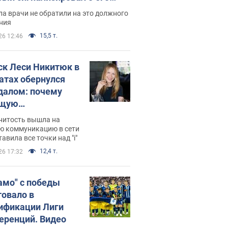
ессивном" раке
а врачи не обратили на это должного
ния
15,5 т.
26 12:46
ск Леси Никитюк в
атах обернулся
далом: почему
ущую
раведливо
нитость вышла на
йтили
ю коммуникацию в сети
тавила все точки над "i"
12,4 т.
26 17:32
амо" с победы
товало в
ификации Лиги
еренций. Видео