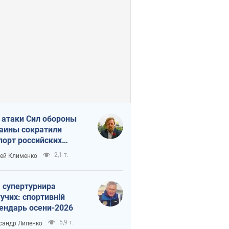
 атаки Сил обороны
аины сократили
порт российских
тепродуктов
2,1 т.
ей Клименко
 супертурнира
учих: спортивній
ендарь осени-2026
5,9 т.
сандр Липенко