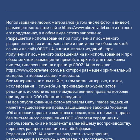
Использование любых материалов (в том числе фото- и видео-),
размещенных на этом сайте
https://www.obozrevatel.com
и на всех
его поддоменах, в любом виде строго запрещено.
Разрешается использование при получении письменного
разрешения на их использование и при условии обязательной
ссылки на сайт OBOZ.UA, а для интернет-изданий - при
получении письменного разрешения на их использование и при
обязательном размещении прямой, открытой для поисковых
систем, гиперссылки на страницу OBOZ.UA по ссылке
https://www.obozrevatel.com
, на которой размещен оригинальный
материал в первом абзаце материала.
Все материалы на этом сайте, в том числе интервью, статьи,
исследования – служебные произведения журналистов
редакции, исключительные имущественные права на которые
принадлежат ООО «Золотая середина».
На все опубликованные фотоматериалы Getty Images редакция
имеет имущественные права, защищаемые законом Украины
«Об авторских правах и смежных правах», никто не имеет права
без письменного разрешения ООО «Золотая середина» их
использовать, они не подлежат дальнейшему воспроизводству,
переводу, распространению в любой форме.
Редакция OBOZ.UA может не разделять точку зрения,
изложенную в авторском материале. За достоверность