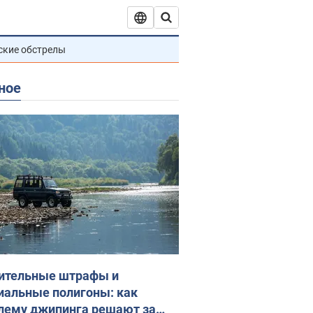
ские обстрелы
ное
ительные штрафы и
иальные полигоны: как
лему джипинга решают за