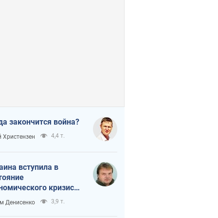
да закончится война?
4,4 т.
 Христензен
аина вступила в
тояние
номического кризиса.
ь ли свет в конце
3,9 т.
м Денисенко
неля?