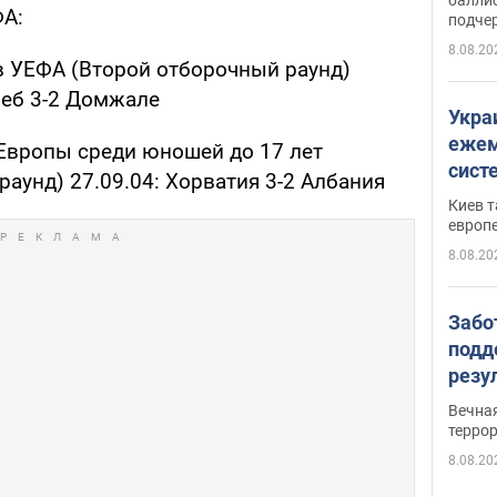
ФА:
подче
8.08.20
в УЕФА (Второй отборочный раунд)
реб 3-2 Домжале
Укра
ежем
Европы среди юношей до 17 лет
сист
аунд) 27.09.04: Хорватия 3-2 Албания
Зеле
Киев т
европ
8.08.20
Забо
подд
резу
обла
Вечна
киев
терро
8.08.20