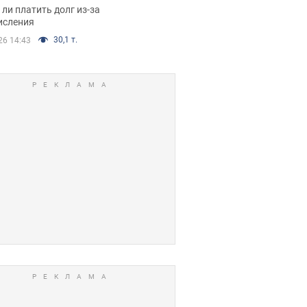
я вынес
ли платить долг из-за
иданное решение
исления
30,1 т.
26 14:43