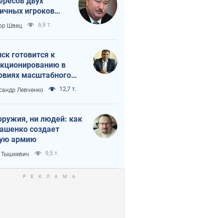
ересов двух
ичных игроков
 тайный план
6,9 т.
ор Швец
мпа и Путина?
ск готовится к
кционированию в
овиях масштабного
нного кризиса
12,7 т.
сандр Левченко
оружия, ни людей: как
ашенко создает
ую армию
9,5 т.
 Тышкевич