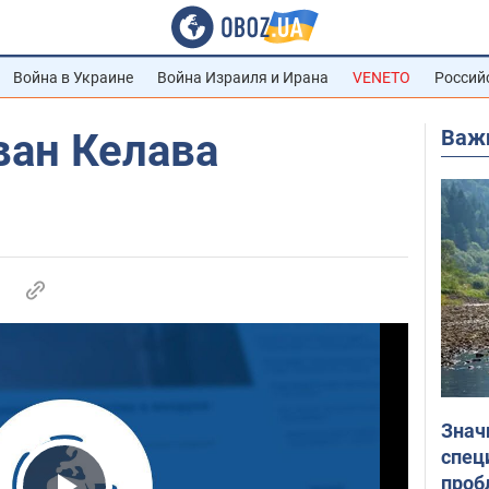
Война в Украине
Война Израиля и Ирана
VENETO
Россий
Важ
ван Келава
Знач
спец
проб