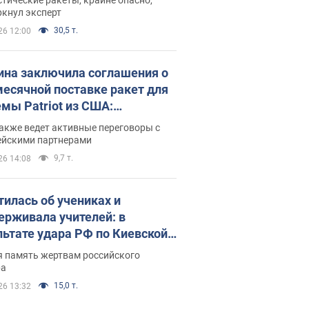
ркнул эксперт
30,5 т.
26 12:00
ина заключила соглашения о
есячной поставке ракет для
емы Patriot из США:
нский раскрыл подробности
акже ведет активные переговоры с
ейскими партнерами
9,7 т.
26 14:08
тилась об учениках и
ерживала учителей: в
льтате удара РФ по Киевской
сти погибли директор
я память жертвам российского
ского лицея, её муж и внук
ра
15,0 т.
26 13:32