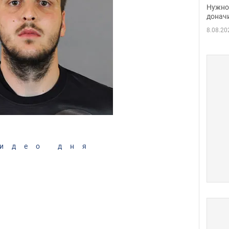
судь
Нужно 
неож
донач
8.08.20
идео дня