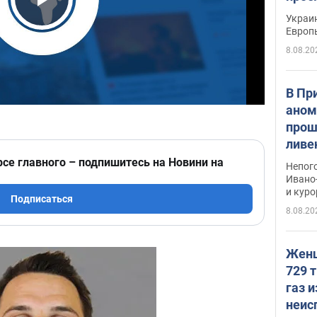
гран
Play Video
Украин
Европ
8.08.20
В Пр
аном
прош
ливе
прев
рсе главного – подпишитесь на Новини на
Непог
Виде
Ивано
и кур
Подписаться
8.08.20
Женщ
729 т
газ 
неис