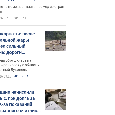
ицей
е не помешает взять пример со стран
ы
1,7 т.
26 05:10
икарпатье после
альной жары
ел сильный
нь: дороги
ратились в реки.
ода обрушилась на
о
-Франковскую область
ортный Буковель
17,1 т.
26 09:27
ине начислили
ыс. грн долга за
из-за показаний
правного счетчика: