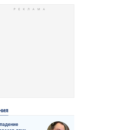
ения
падение