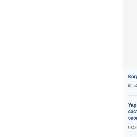
Ког
Юрий
Укр
сос
эко
Ест
Вади
тун