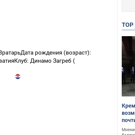
TO
ВратарьДата рождения (возраст):
ватияКлуб: Динамо Загреб (
Крем
возм
почт
Укра
Мнение
баллис