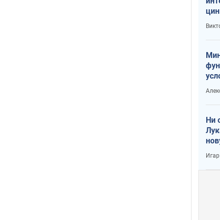
инт
цин
или
Викт
Тра
Мин
фун
усл
вое
Алек
Ни 
Лук
нов
Игар