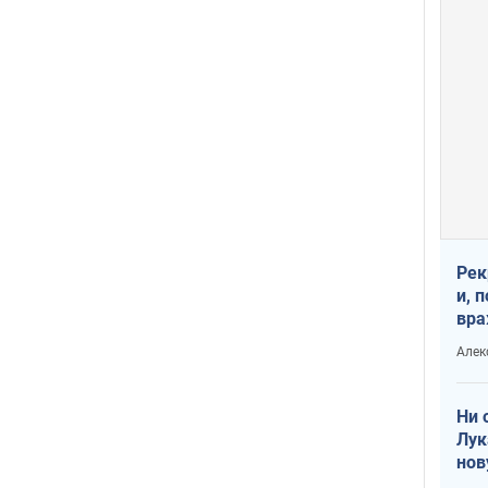
Рек
и, 
вра
Диа
Алек
тре
Ни 
Лук
нов