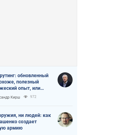
рутинг: обновленный
похоже, полезный
жеский опыт, или
лектика
972
сандр Кирш
бовательной трусости
оружия, ни людей: как
ашенко создает
ую армию