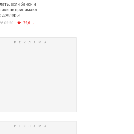
имают ли
лать, если банки и
нники и банки
ники не принимают
е доллары
е купюры
76,6 т.
26 02:20