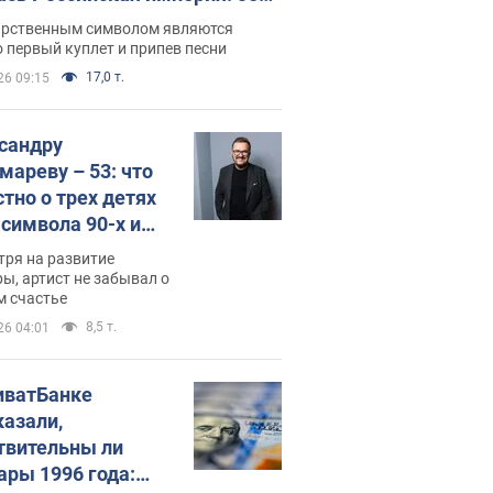
 не рассказывают в школе
арственным символом являются
 первый куплет и припев песни
17,0 т.
26 09:15
сандру
мареву – 53: что
стно о трех детях
-символа 90-х и
они выглядят
тря на развитие
ы, артист не забывал о
м счастье
8,5 т.
26 04:01
иватБанке
казали,
твительны ли
ары 1996 года: