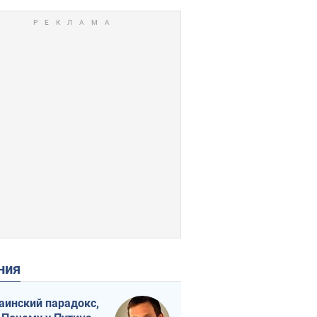
ения
аинский парадокс,