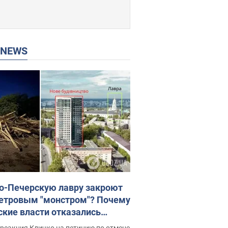
P NEWS
о-Печерскую лавру закроют
етровым "монстром"? Почему
ские власти отказались
новить строительство
реакция Кличко на петицию по отмене