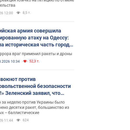
скреба "московского
тельства
ющего"
8,5 т.
26 12:00
ийская армия совершила
ированную атаку на Одессу:
ла историческая часть города,
 пострадавшие. Фото и видео
ррора враг применил ракеты и дроны
52,3 т.
8.2026 10:34
 воюют против
овольственной безопасности
!» Зеленский заявил, что
ийская армия вновь
о за неделю против Украины было
реляла порт в Одессе
ено десятки ракет, большинство из
ых – баллистические
624
26 11:44