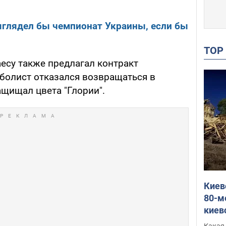
ыглядел бы чемпионат Украины, если бы
TO
есу также предлагал контракт
утболист отказался возвращаться в
ащищал цвета "Глории".
Киев
80-м
киев
оста
Какая 