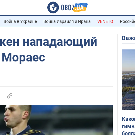
Война в Украине
Война Израиля и Ирана
VENETO
Россий
Важ
ужен нападающий
" Мораес
Како
гимн
боял