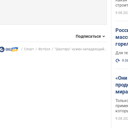
небо
строи
веру
9.08.20
Росс
Подписаться
масс
горе
Спорт
Футбол
"Шахтеру" нужен нападающий...
есть
Для те
9.0
«Они
прод
мира
росс
Тольк
обст
примен
котор
9.08.20