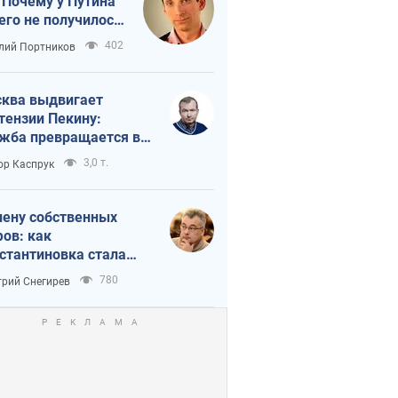
 Почему у Путина
его не получилось
краиной
402
лий Портников
ква выдвигает
тензии Пекину:
жба превращается в
исимость России от
3,0 т.
ор Каспрук
ая
лену собственных
ов: как
стантиновка стала
вной идеологической
780
рий Снегирев
ушкой для российских
упантов