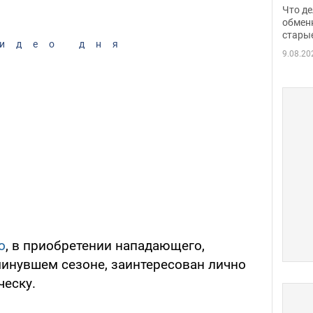
прин
Что де
обме
обмен
стары
таки
идео дня
9.08.20
o
, в приобретении нападающего,
минувшем сезоне, заинтересован лично
ческу.