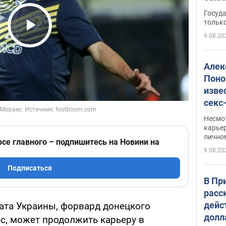
этом
Госуд
только
9.08.20
Play Video
Алек
Поно
изве
секс
как 
Несмо
карьер
лично
рсе главного – подпишитесь на Новини на
9.08.20
Подписаться
В Пр
расс
дейс
ата Украины, форвард донецкого
долл
с, может продолжить карьеру в