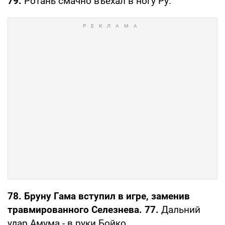
79.
Ротань смачно въехал в ногу Ру.
78. Бруну Гама вступил в игре, заменив
травмированного Селезнева. 77.
Дальний
удар Амума - в руки Бойко.