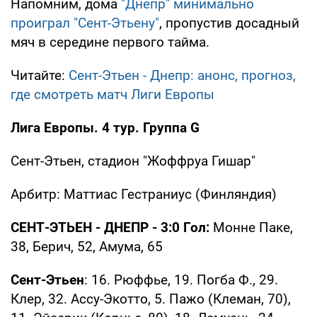
Напомним, дома
"Днепр" минимально
проиграл "Сент-Этьену"
, пропустив досадный
мяч в середине первого тайма.
Читайте:
Сент-Этьен - Днепр: анонс, прогноз,
где смотреть матч Лиги Европы
Лига Европы. 4 тур. Группа G
Сент-Этьен, стадион "Жоффруа Гишар"
Арбитр: Маттиас Гестраниус (Финляндия)
СЕНТ-ЭТЬЕН - ДНЕПР - 3:0 Гол:
Монне Паке,
38, Берич, 52, Амума, 65
Сент-Этьен
: 16. Рюффье, 19. Погба Ф., 29.
Клер, 32. Ассу-Экотто, 5. Пажо (Клеман, 70),