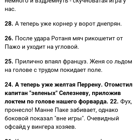
немного и вздремнуть - скучноватая игра у
нас.
28.
А теперь уже корнер у ворот днепрян.
26.
После удара Ротаня мяч рикошетит от
Пажо и уходит на угловой.
25.
Прилично впаял француз. Женя со льдом
на голове с трудом покидает поле.
24. А теперь уже желтая Перрену. Отомстил
капитан "зеленых" Селезневу, приложив
локтем по голове нашего форварда. 22.
Фух,
пронесло! Манне Паке забивает, однако
боковой показал "вне игры". Очевидный
офсайд у вингера хозяев.