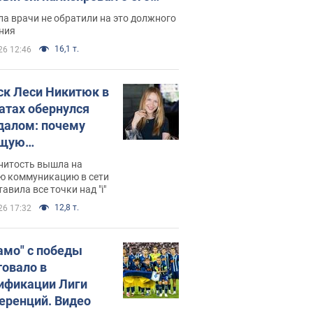
ессивном" раке
а врачи не обратили на это должного
ния
16,1 т.
26 12:46
ск Леси Никитюк в
атах обернулся
далом: почему
ущую
раведливо
нитость вышла на
йтили
ю коммуникацию в сети
тавила все точки над "i"
12,8 т.
26 17:32
амо" с победы
товало в
ификации Лиги
еренций. Видео