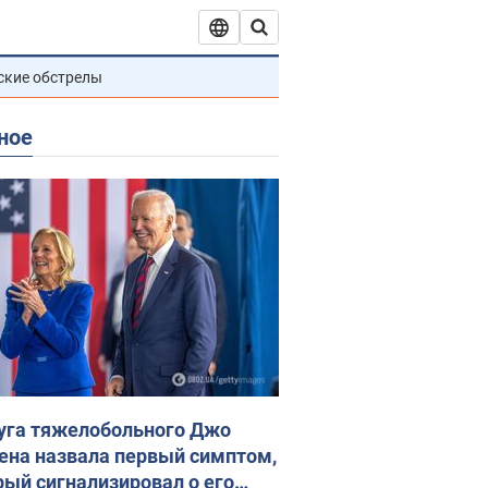
ские обстрелы
ное
уга тяжелобольного Джо
ена назвала первый симптом,
рый сигнализировал о его