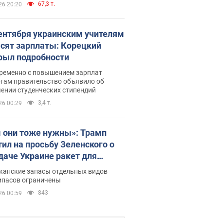
67,3 т.
26 20:20
сентября украинским учителям
сят зарплаты: Корецкий
рыл подробности
ременно с повышением зарплат
огам правительство объявило об
ении студенческих стипендий
3,4 т.
26 00:29
 они тоже нужны»: Трамп
тил на просьбу Зеленского о
даче Украине ракет для
ot
канские запасы отдельных видов
ипасов ограничены
843
26 00:59