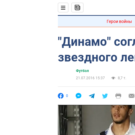
Герои войны
"Динамо" сог
звездного ле
Футбол
21.07.2016 15:37
8,7 т.
0