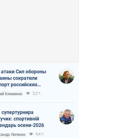
 атаки Сил обороны
аины сократили
порт российских
тепродуктов
2,2 т.
ей Клименко
 супертурнира
учих: спортивній
ендарь осени-2026
6,4 т.
сандр Липенко