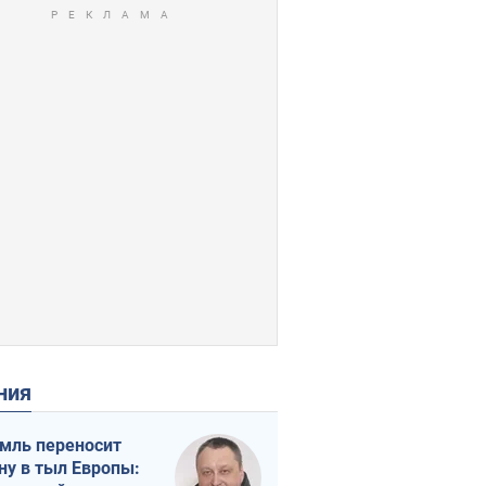
ения
мль переносит
ну в тыл Европы: