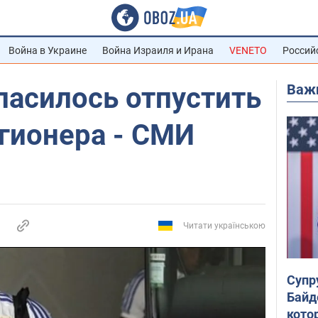
Война в Украине
Война Израиля и Ирана
VENETO
Россий
Важ
ласилось отпустить
гионера - СМИ
Читати українською
Супр
Байд
кото