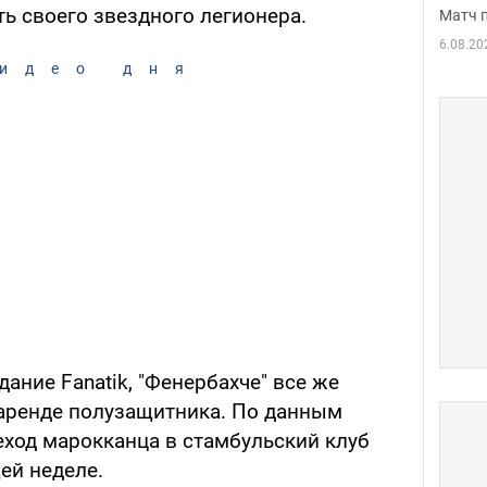
ть своего звездного легионера.
Матч 
6.08.20
идео дня
ание Fanatik, "Фенербахче" все же
 аренде полузащитника. По данным
еход марокканца в стамбульский клуб
ей неделе.