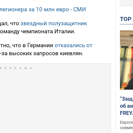
легионера за 10 млн евро - СМИ
TO
щал, что
звездный полузащитник
оманду чемпионата Италии.
тно, что в Германии
отказались от
-за высоких запросов киевлян.
"Защ
об а
FREY
подд
Европ
совме