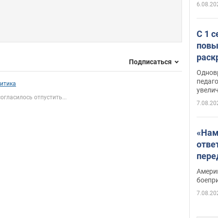
6.08.20
С 1 
повы
раск
Подписаться
Однов
педаг
итика
увелич
огласилось отпустить...
7.08.20
«Нам
отве
пере
Patri
Амери
боепр
7.08.20