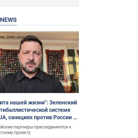
P NEWS
ита нашей жизни": Зеленский
нтибаллистической системе
JA, санкциях против России и
ержке аграриев. Видео
ейские партнеры присоединяются к
стному проекту