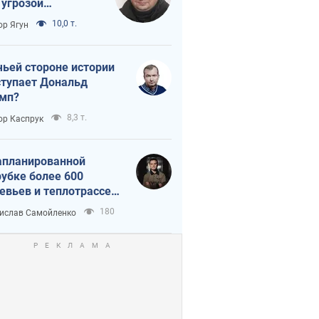
 угрозой
тическая
10,0 т.
ор Ягун
истика
чьей стороне истории
тупает Дональд
мп?
8,3 т.
ор Каспрук
апланированной
убке более 600
евьев и теплотрассе:
 происходит на
180
ислав Самойленко
емках в Киеве