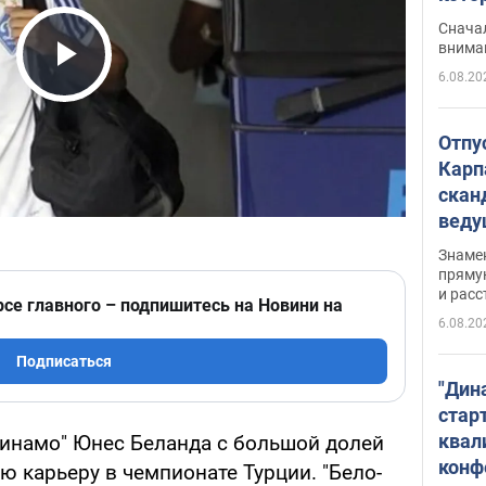
"агр
Сначал
внима
6.08.20
Play Video
Отпу
Карп
скан
вед
несп
Знаме
захе
пряму
и расс
рсе главного – подпишитесь на Новини на
6.08.20
Подписаться
"Дин
стар
квал
инамо" Юнес Беланда с большой долей
конф
 карьеру в чемпионате Турции. "Бело-