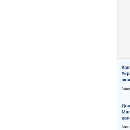
Как
Укр
экс
неф
Андр
Два
Маг
кал
Алек