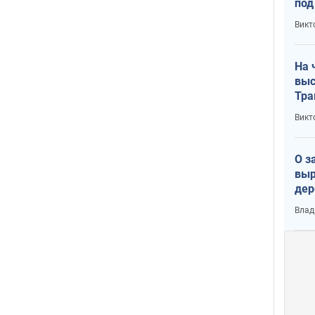
под
кри
Викт
лог
На 
выс
Тра
Викт
О з
выр
дер
что
Влад
Тер