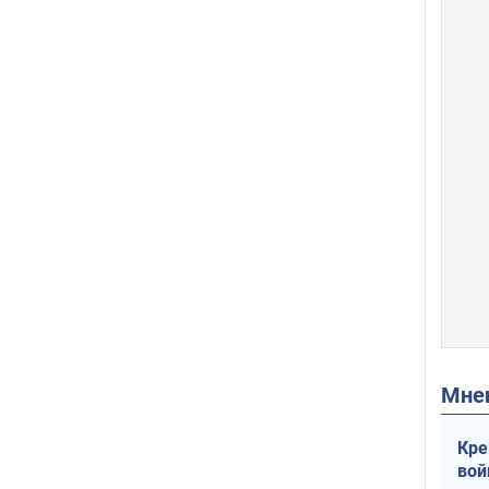
Мн
Кре
вой