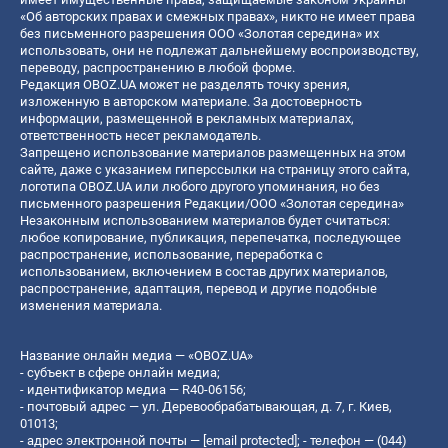
«Об авторских правах и смежных правах», никто не имеет права
без письменного разрешения ООО «Золотая середина» их
использовать, они не подлежат дальнейшему воспроизводству,
переводу, распространению в любой форме.
Редакция OBOZ.UA может не разделять точку зрения,
изложенную в авторском материале. За достоверность
информации, размещенной в рекламных материалах,
ответственность несет рекламодатель.
Запрещено использование материалов размещенных на этом
сайте, даже с указанием гиперссылки на страницу этого сайта,
логотипа OBOZ.UA или любого другого упоминания, но без
письменного разрешения Редакции/ООО «Золотая середина»
Незаконным использованием материалов будет считаться:
любое копирование, публикация, перепечатка, последующее
распространение, использование, переработка с
использованием, включением в состав других материалов,
распространение, адаптация, перевод и другие подобные
изменения материала.
Название онлайн медиа — «OBOZ.UA»
- субъект в сфере онлайн медиа;
- идентификатор медиа — R40-06156;
- почтовый адрес — ул. Деревообрабатывающая, д. 7, г. Киев,
01013;
- адрес электронной почты —
[email protected]
; - телефон — (044)