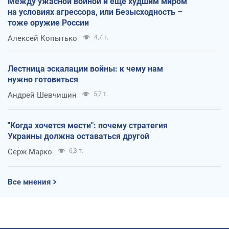
Между ужасной войной и еще худшим миром
на условиях агрессора, или Безысходность –
тоже оружие России
Алексей Копытько
4,7 т.
Лестница эскалации войны: к чему нам
нужно готовиться
Андрей Шевчишин
5,7 т.
"Когда хочется мести": почему стратегия
Украины должна оставаться другой
Серж Марко
6,3 т.
Все мнения