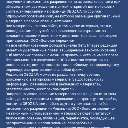
получении письменного разрешения на их использование и при
обязательном размещении прямой, открытой для поисковых
систем, гиперссылки на страницу OBOZ.UA по ссылке
https://www.obozrevatel.com
, на которой размещен оригинальный
материал в первом абзаце материала.
Все материалы на этом сайте, в том числе интервью, статьи,
исследования – служебные произведения журналистов
редакции, исключительные имущественные права на которые
принадлежат ООО «Золотая середина».
На все опубликованные фотоматериалы Getty Images редакция
имеет имущественные права, защищаемые законом Украины
«Об авторских правах и смежных правах», никто не имеет права
без письменного разрешения ООО «Золотая середина» их
использовать, они не подлежат дальнейшему воспроизводству,
переводу, распространению в любой форме.
Редакция OBOZ.UA может не разделять точку зрения,
изложенную в авторском материале. За достоверность
информации, размещенной в рекламных материалах,
ответственность несет рекламодатель.
Запрещено использование материалов размещенных на этом
сайте, даже с указанием гиперссылки на страницу этого сайта,
логотипа OBOZ.UA или любого другого упоминания, но без
письменного разрешения Редакции/ООО «Золотая середина»
Незаконным использованием материалов будет считаться:
любое копирование, публикация, перепечатка, последующее
распространение, использование, переработка с
использованием, включением в состав других материалов,