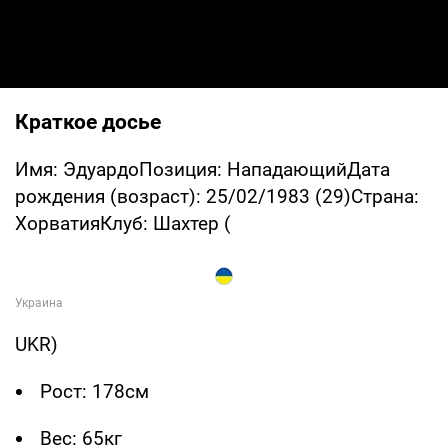
Краткое досье
Имя: ЭдуардоПозиция: НападающийДата
рождения (возраст): 25/02/1983 (29)Страна:
ХорватияКлуб: Шахтер (
UKR)
Рост: 178см
Вес: 65кг