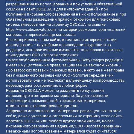
разрешения на их использование и при условии обязательной
ссылки на сайт OBOZ.UA, а для интернет-изданий - при
получении письменного разрешения на их использование и при
обязательном размещении прямой, открытой для поисковых
систем, гиперссылки на страницу OBOZ.UA по ссылке
https://www.obozrevatel.com
, на которой размещен оригинальный
материал в первом абзаце материала.
Все материалы на этом сайте, в том числе интервью, статьи,
исследования – служебные произведения журналистов
редакции, исключительные имущественные права на которые
принадлежат ООО «Золотая середина».
На все опубликованные фотоматериалы Getty Images редакция
имеет имущественные права, защищаемые законом Украины
«Об авторских правах и смежных правах», никто не имеет права
без письменного разрешения ООО «Золотая середина» их
использовать, они не подлежат дальнейшему воспроизводству,
переводу, распространению в любой форме.
Редакция OBOZ.UA может не разделять точку зрения,
изложенную в авторском материале. За достоверность
информации, размещенной в рекламных материалах,
ответственность несет рекламодатель.
Запрещено использование материалов размещенных на этом
сайте, даже с указанием гиперссылки на страницу этого сайта,
логотипа OBOZ.UA или любого другого упоминания, но без
письменного разрешения Редакции/ООО «Золотая середина»
Незаконным использованием материалов будет считаться: