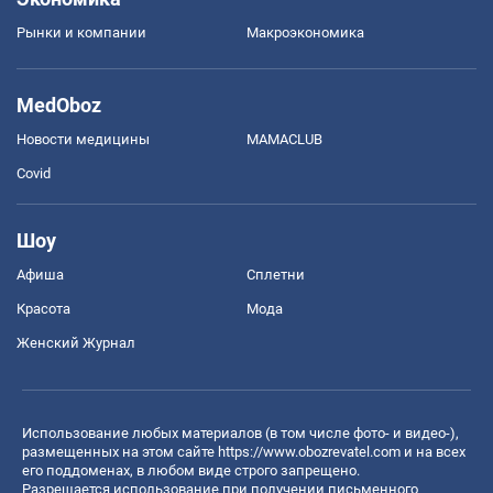
Рынки и компании
Mакроэкономика
MedOboz
Новости медицины
MAMACLUB
Covid
Шоу
Афиша
Сплетни
Красота
Мода
Женский Журнал
Использование любых материалов (в том числе фото- и видео-),
размещенных на этом сайте
https://www.obozrevatel.com
и на всех
его поддоменах, в любом виде строго запрещено.
Разрешается использование при получении письменного