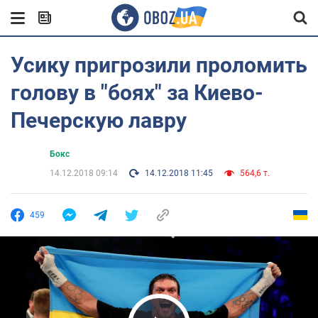
Усику пригрозили проломить
голову в "боях" за Киево-
Печерскую лавру
Бокс
14.12.2018 09:14
14.12.2018 11:45
564,6 т.
459