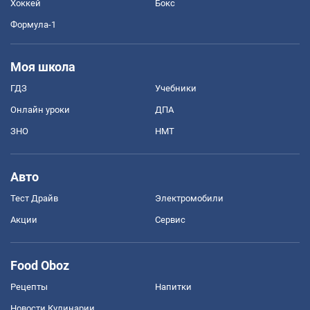
Хоккей
Бокс
Формула-1
Моя школа
ГДЗ
Учебники
Онлайн уроки
ДПА
ЗНО
НМТ
Авто
Тест Драйв
Электромобили
Акции
Сервис
Food Oboz
Рецепты
Напитки
Новости Кулинарии