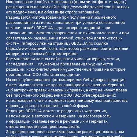
Использование любых материалов (в том числе фото- и видео-),
размещенных на этом сайте
https://www.obozrevatel.com
и на всех
его поддоменах, в любом виде строго запрещено.
Разрешается использование при получении письменного
разрешения на их использование и при условии обязательной
ссылки на сайт OBOZ.UA, а для интернет-изданий - при
получении письменного разрешения на их использование и при
обязательном размещении прямой, открытой для поисковых
систем, гиперссылки на страницу OBOZ.UA по ссылке
https://www.obozrevatel.com
, на которой размещен оригинальный
материал в первом абзаце материала.
Все материалы на этом сайте, в том числе интервью, статьи,
исследования – служебные произведения журналистов
редакции, исключительные имущественные права на которые
принадлежат ООО «Золотая середина».
На все опубликованные фотоматериалы Getty Images редакция
имеет имущественные права, защищаемые законом Украины
«Об авторских правах и смежных правах», никто не имеет права
без письменного разрешения ООО «Золотая середина» их
использовать, они не подлежат дальнейшему воспроизводству,
переводу, распространению в любой форме.
Редакция OBOZ.UA может не разделять точку зрения,
изложенную в авторском материале. За достоверность
информации, размещенной в рекламных материалах,
ответственность несет рекламодатель.
Запрещено использование материалов размещенных на этом
сайте, даже с указанием гиперссылки на страницу этого сайта,