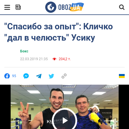
"Спасибо за опыт": Кличко
"дал в челюсть" Усику
Бокс
22.03.2019 21:35
204,2 т.
95