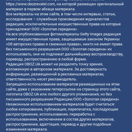
https://www.obozrevatel.com
, на которой размещен оригинальный
материал в первом абзаце материала.
Все материалы на этом сайте, в том числе интервью, статьи,
исследования – служебные произведения журналистов
редакции, исключительные имущественные права на которые
принадлежат ООО «Золотая середина».
На все опубликованные фотоматериалы Getty Images редакция
имеет имущественные права, защищаемые законом Украины
«Об авторских правах и смежных правах», никто не имеет права
без письменного разрешения ООО «Золотая середина» их
использовать, они не подлежат дальнейшему воспроизводству,
переводу, распространению в любой форме.
Редакция OBOZ.UA может не разделять точку зрения,
изложенную в авторском материале. За достоверность
информации, размещенной в рекламных материалах,
ответственность несет рекламодатель.
Запрещено использование материалов размещенных на этом
сайте, даже с указанием гиперссылки на страницу этого сайта,
логотипа OBOZ.UA или любого другого упоминания, но без
письменного разрешения Редакции/ООО «Золотая середина»
Незаконным использованием материалов будет считаться:
любое копирование, публикация, перепечатка, последующее
распространение, использование, переработка с
использованием, включением в состав других материалов,
распространение, адаптация, перевод и другие подобные
изменения материала.