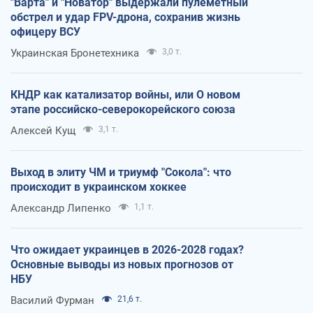
"Варта" и "Новатор" выдержали пулеметный
обстрел и удар FPV-дрона, сохранив жизнь
офицеру ВСУ
Украинская Бронетехника
3,0 т.
КНДР как катализатор войны, или О новом
этапе российско-северокорейского союза
Алексей Кущ
3,1 т.
Выход в элиту ЧМ и триумф "Сокола": что
происходит в украинском хоккее
Александр Липенко
1,1 т.
Что ожидает украинцев в 2026-2028 годах?
Основные выводы из новых прогнозов от
НБУ
Василий Фурман
21,6 т.