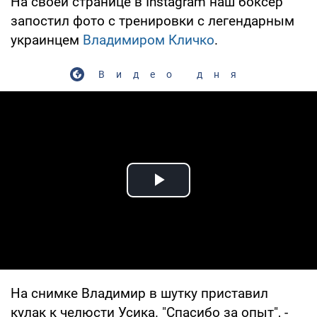
На своей странице в Instagram наш боксер
запостил фото с тренировки с легендарным
украинцем
Владимиром Кличко
.
Видео дня
Play Video
На снимке Владимир в шутку приставил
кулак к челюсти Усика. "Спасибо за опыт", -