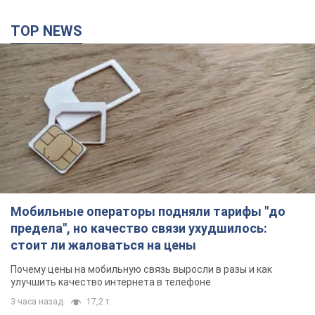
Мобильные операторы подняли тарифы "до
предела", но качество связи ухудшилось:
стоит ли жаловаться на цены
Почему цены на мобильную связь выросли в разы и как
улучшить качество интернета в телефоне
3 часа назад
17,2 т.
В оккупированной Ялте прогремели мощные
взрывы: поднимается черный дым. Фото и
видео
Город, вероятно, подвергся атаке дронов
час назад
2,0 т.