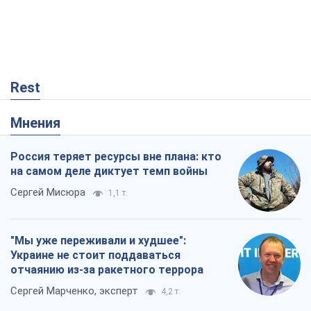
Россия теряет ресурсы вне плана: кто
на самом деле диктует темп войны
Сергей Мисюра
1,1 т.
"Мы уже переживали и худшее":
Украине не стоит поддаваться
отчаянию из-за ракетного террора
Сергей Марченко, эксперт
4,2 т.
Что ожидает украинцев в 2026-2028
годах? Основные выводы из новых
прогнозов от НБУ
Василий Фурман
1,0 т.