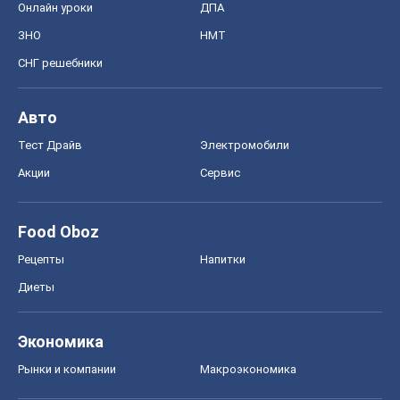
Food Oboz
Рецепты
Напитки
Диеты
Экономика
Рынки и компании
Mакроэкономика
MedOboz
Новости медицины
MAMACLUB
Шоу
Афиша
Сплетни
Красота
Мода