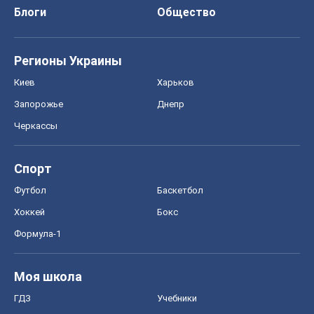
Спорт
Футбол
Баскетбол
Хоккей
Бокс
Формула-1
Моя школа
ГДЗ
Учебники
Онлайн уроки
ДПА
ЗНО
НМТ
СНГ решебники
Авто
Тест Драйв
Электромобили
Акции
Сервис