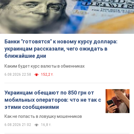
Каким будет курс валюты в обменниках
6.08.2026 22:58
152,2 т.
Украинцам обещают по 850 грн от
мобильных операторов: что не так с
этими сообщениями
Как не попасть в ловушку мошенников
6.08.2026 21:02
16,8 т.
Самый дорогой футболист
"Динамо" забил "Карабаху" уже на
10-й минуте матча. Видео
Поединок проходит в Польше
6.08.2026 20:48
7,1 т.