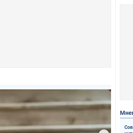
Мн
Сов