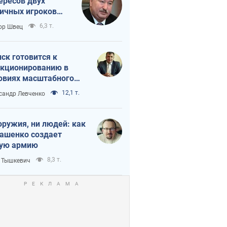
ересов двух
ичных игроков
 тайный план
6,3 т.
ор Швец
мпа и Путина?
ск готовится к
кционированию в
овиях масштабного
нного кризиса
12,1 т.
сандр Левченко
оружия, ни людей: как
ашенко создает
ую армию
8,3 т.
 Тышкевич