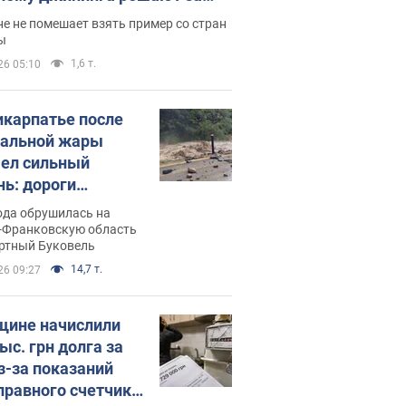
ицей
е не помешает взять пример со стран
ы
1,6 т.
26 05:10
икарпатье после
альной жары
ел сильный
нь: дороги
ратились в реки.
ода обрушилась на
о
-Франковскую область
ортный Буковель
14,7 т.
26 09:27
ине начислили
ыс. грн долга за
из-за показаний
правного счетчика: