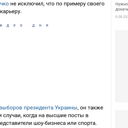
судь
чко
не исключил, что по примеру своего
Нужно 
неож
донач
карьеру.
8.08.20
идео дня
выборов президента Украины
, он также
и случаи, когда на высшие посты в
едставители шоу-бизнеса или спорта.