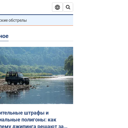
ские обстрелы
ное
ительные штрафы и
иальные полигоны: как
лему джипинга решают за