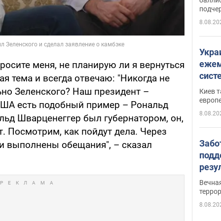
подче
8.08.20
Укра
ежем
просите меня, не планирую ли я вернуться
сист
ая тема и всегда отвечаю: "Никогда не
Зеле
ьно Зеленского? Наш президент –
Киев т
европ
США есть подобный пример – Рональд
8.08.20
льд Шварценеггер был губернатором, он,
т. Посмотрим, как пойдут дела. Через
Забо
ли выполнены обещания", – сказал
подд
резу
обла
Вечна
киев
терро
8.08.20