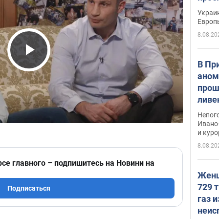
гран
Украин
Европ
8.08.20
Play Video
В Пр
аном
прош
ливе
прев
Непог
Виде
Ивано
и кур
8.08.20
рсе главного – подпишитесь на Новини на
Женщ
729 т
Подписаться
газ 
неис