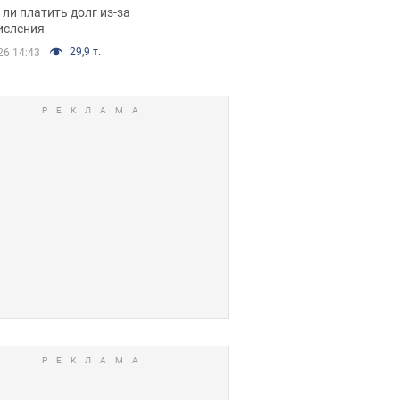
я вынес
ли платить долг из-за
иданное решение
исления
29,9 т.
26 14:43