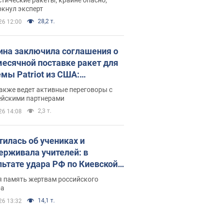
ркнул эксперт
28,2 т.
26 12:00
ина заключила соглашения о
есячной поставке ракет для
емы Patriot из США:
нский раскрыл подробности
акже ведет активные переговоры с
ейскими партнерами
2,3 т.
26 14:08
тилась об учениках и
ерживала учителей: в
льтате удара РФ по Киевской
сти погибли директор
я память жертвам российского
ского лицея, её муж и внук
ра
14,1 т.
26 13:32