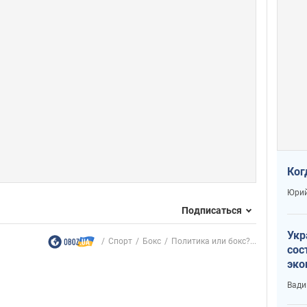
Ког
Юрий
Подписаться
Укр
Спорт
Бокс
Политика или бокс?...
сос
эко
Ест
Вади
тун