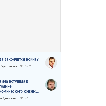
да закончится война?
4,0 т.
 Христензен
аина вступила в
тояние
номического кризиса.
ь ли свет в конце
3,4 т.
м Денисенко
неля?