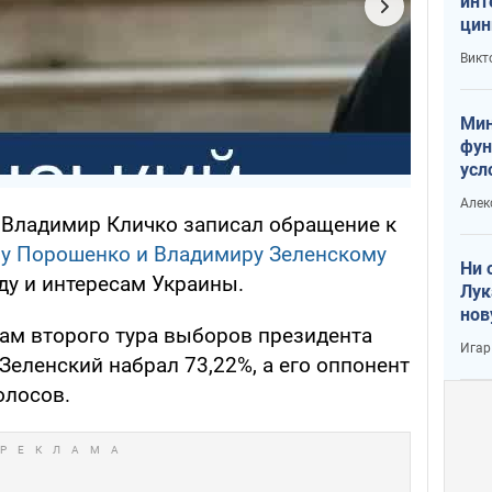
инт
цин
или
Викт
Тра
Мин
фун
усл
вое
Алек
, Владимир Кличко записал обращение к
у Порошенко и Владимиру Зеленскому
Ни 
ду и интересам Украины.
Лук
нов
там второго тура выборов президента
Игар
еленский набрал 73,22%, а его оппонент
олосов.