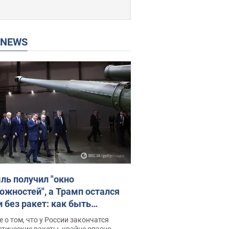
P NEWS
ль получил "окно
ожностей", а Трамп остался
и без ракет: как быть
ине? Интервью с Мельником
 о том, что у России закончатся
тические ракеты, крайне опасно,