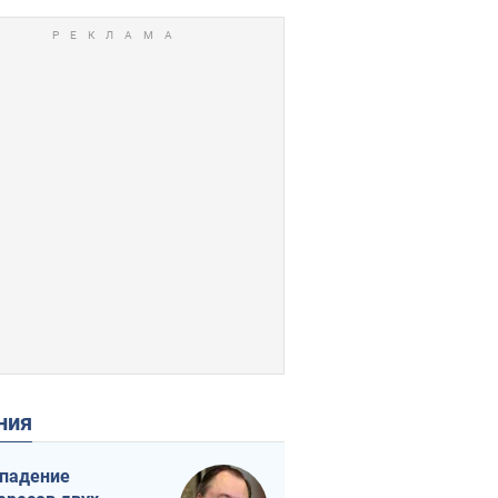
ения
падение