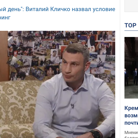
ый день": Виталий Кличко назвал условие
ринг
TO
Крем
возм
почт
Укра
Мнение
баллис