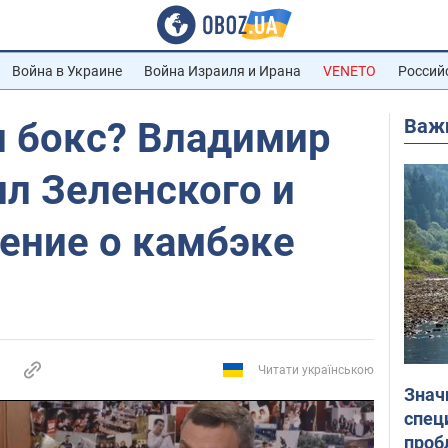
Война в Украине
Война Израиля и Ирана
VENETO
Россий
Важ
и бокс? Владимир
л Зеленского и
ение о камбэке
Читати українською
Знач
спец
проб