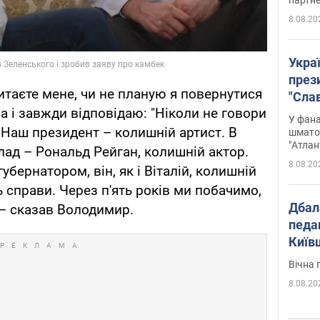
8.08.20
Укра
през
питаєте мене, чи не планую я повернутися
"Слав
ма і завжди відповідаю: "Ніколи не говори
Подко
У фана
вигр
 Наш президент – колишній артист. В
шмато
"Атлан
лад – Рональд Рейган, колишній актор.
8.08.20
бернатором, він, як і Віталій, колишній
ь справи. Через п'ять років ми побачимо,
Дбал
 – сказав Володимир.
педа
Київ
київс
Вічна 
8.08.20