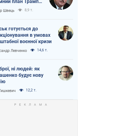
мний план Трампа
тіна?
8,9 т.
ор Швець
ськ готується до
кціонування в умовах
штабної воєнної кризи
14,6 т.
сандр Левченко
зброї, ні людей: як
ашенко будує нову
ію
12,2 т.
 Тишкевич