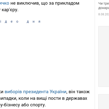
судд
ичко
не виключив, що за прикладом
Чи тре
неоч
донар
 кар'єру.
8.08.20
ідео дня
ки
виборів президента України
, він також
 випадки, коли на вищі пости в державах
-бізнесу або спорту.