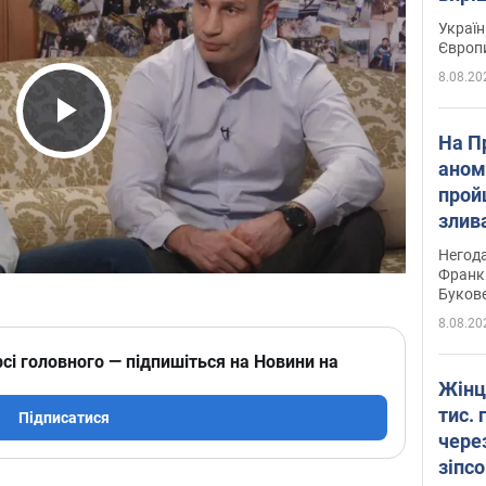
Україн
Європ
8.08.20
Play Video
На П
аном
прой
злив
пере
Негода
річки
Франк
Буков
8.08.20
сі головного — підпишіться на Новини на
Жінц
тис. 
Підписатися
чере
зіпс