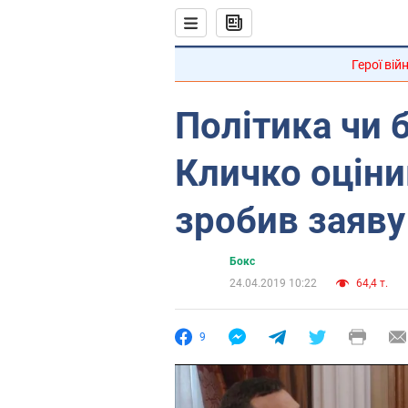
Герої вій
Політика чи 
Кличко оціни
зробив заяву
Бокс
24.04.2019 10:22
64,4 т.
9