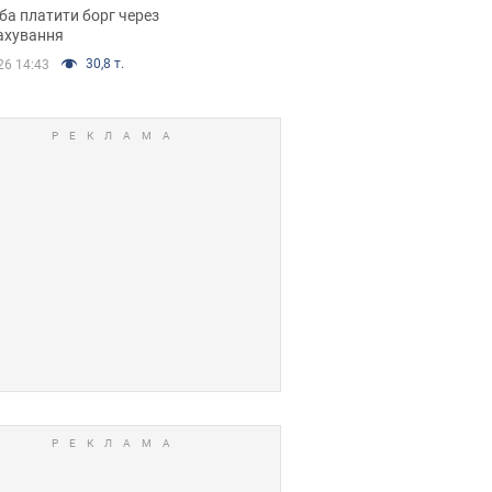
я ухвалив
ба платити борг через
ікуване рішення
ахування
30,8 т.
26 14:43