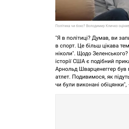
"Я в політиці? Думав, ви за
в спорт. Це більш цікава те
ніколи". Щодо Зеленського?
історії США є подібний прик
Арнольд Шварценеггер був гу
атлет. Подивимося, як підут
чи були виконані обіцянки",