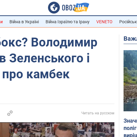
ни
Війна в Україні
Війна Ізраїлю та Ірану
VENETO
Російськ
Важ
бокс? Володимир
в Зеленського і
 про камбек
Читать на русском
Знач
полі
вирі