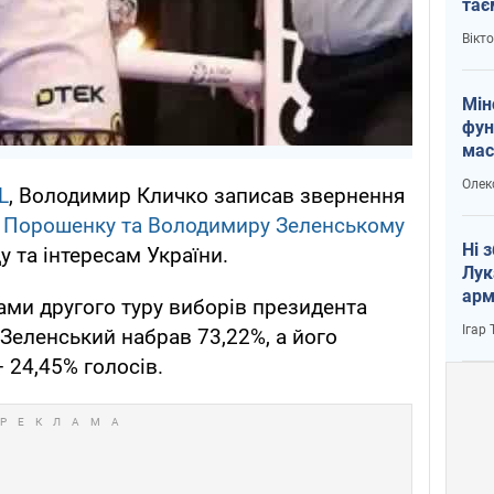
тає
і Пу
Вікт
Мін
фун
мас
Олек
L
, Володимир Кличко записав звернення
у Порошенку та Володимиру Зеленському
Ні 
 та інтересам України.
Лук
арм
ами другого туру виборів президента
Ігар
Зеленський набрав 73,22%, а його
 24,45% голосів.