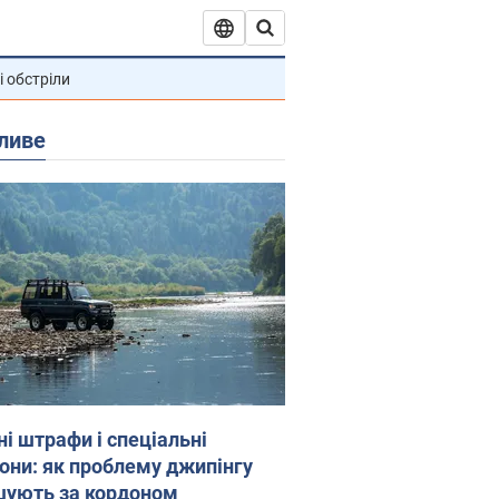
і обстріли
ливе
ні штрафи і спеціальні
гони: як проблему джипінгу
шують за кордоном