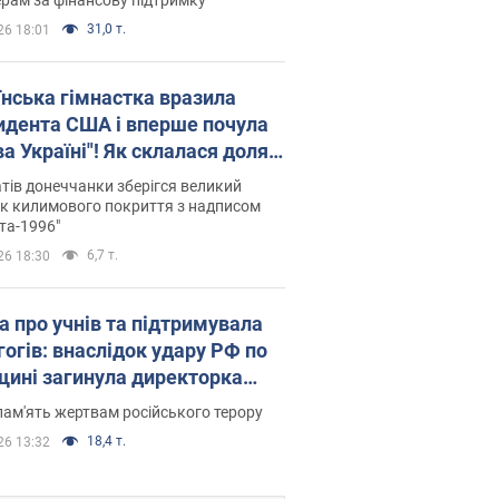
31,0 т.
26 18:01
їнська гімнастка вразила
идента США і вперше почула
а Україні"! Як склалася доля
паєвої, яка 30 років тому
тів донеччанки зберігся великий
ала "золото" Олімпіади
к килимового покриття з надписом
та-1996"
6,7 т.
26 18:30
а про учнів та підтримувала
гогів: внаслідок удару РФ по
щині загинула директорка
ького ліцею, її чоловік та онук
пам'ять жертвам російського терору
18,4 т.
26 13:32