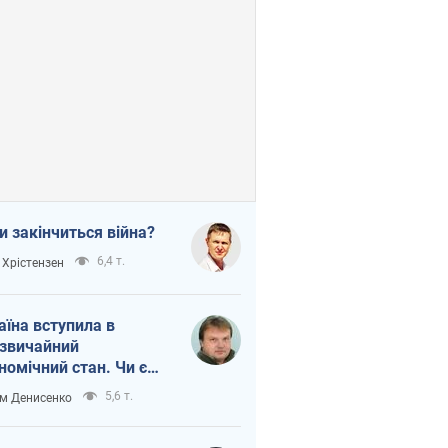
и закінчиться війна?
6,4 т.
 Хрістензен
аїна вступила в
звичайний
номічний стан. Чи є
тло вкінці тунелю?
5,6 т.
м Денисенко