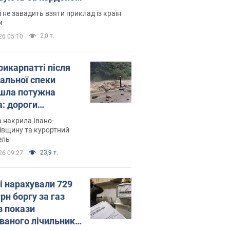
і не завадить взяти приклад із країн
и
2,0 т.
26 05:10
рикарпатті після
альної спеки
шла потужна
а: дороги
творились на
 накрила Івано-
. Відео
івщину та курортний
ель
23,9 т.
26 09:27
і нарахували 729
грн боргу за газ
з покази
ованого лічильника: