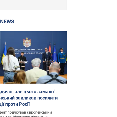
P NEWS
дячні, але цього замало":
нський закликав посилити
ії проти Росії
дент подякував європейським
рам за фінансову підтримку