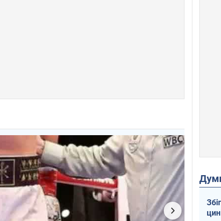
Дум
Збі
цин