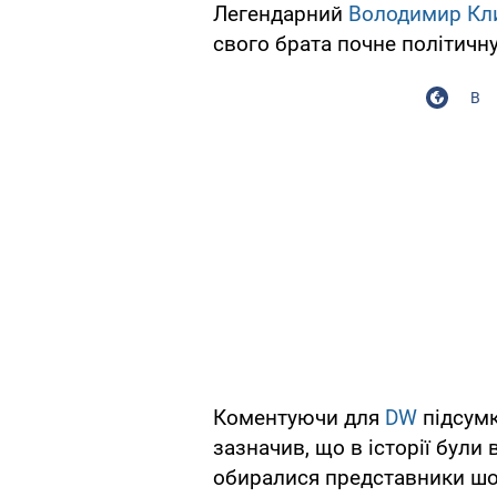
Легендарний
Володимир Кл
свого брата почне політичну
В
Коментуючи для
DW
підсум
зазначив, що в історії були
обиралися представники шоу