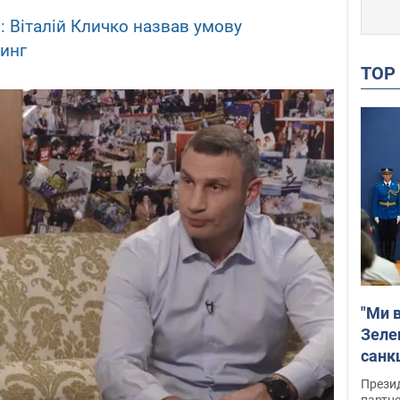
: Віталій Кличко назвав умову
инг
TO
"Ми в
Зеле
санкц
Прези
партне