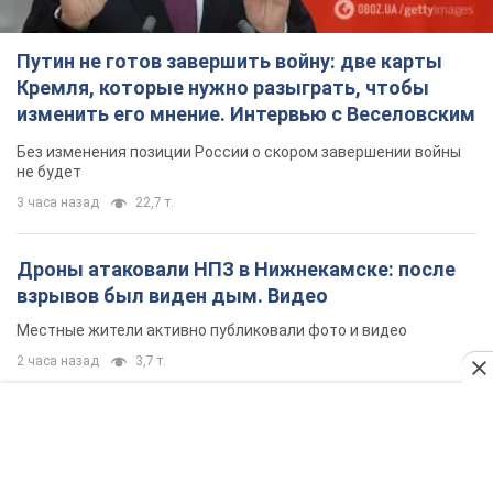
Путин не готов завершить войну: две карты
Кремля, которые нужно разыграть, чтобы
изменить его мнение. Интервью с Веселовским
Без изменения позиции России о скором завершении войны
не будет
3 часа назад
22,7 т.
Дроны атаковали НПЗ в Нижнекамске: после
взрывов был виден дым. Видео
Местные жители активно публиковали фото и видео
2 часа назад
3,7 т.
Украина готовит Чернобыль к очередной
попытке вторжения со стороны России –
медиа