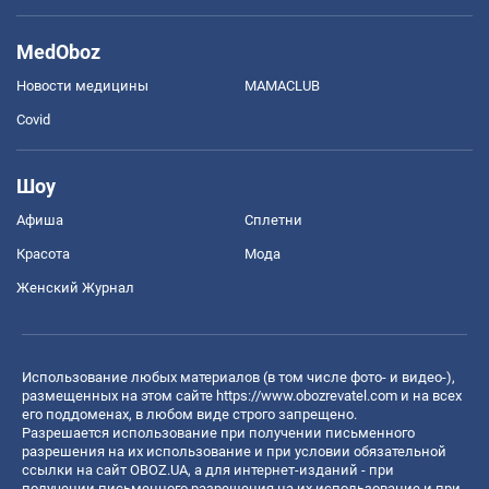
MedOboz
Новости медицины
MAMACLUB
Covid
Шоу
Афиша
Сплетни
Красота
Мода
Женский Журнал
Использование любых материалов (в том числе фото- и видео-),
размещенных на этом сайте
https://www.obozrevatel.com
и на всех
его поддоменах, в любом виде строго запрещено.
Разрешается использование при получении письменного
разрешения на их использование и при условии обязательной
ссылки на сайт OBOZ.UA, а для интернет-изданий - при
получении письменного разрешения на их использование и при