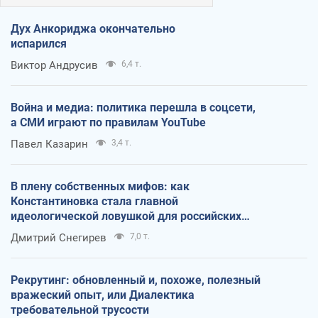
Дух Анкориджа окончательно
испарился
Виктор Андрусив
6,4 т.
Война и медиа: политика перешла в соцсети,
а СМИ играют по правилам YouTube
Павел Казарин
3,4 т.
В плену собственных мифов: как
Константиновка стала главной
идеологической ловушкой для российских
оккупантов
Дмитрий Снегирев
7,0 т.
Рекрутинг: обновленный и, похоже, полезный
вражеский опыт, или Диалектика
требовательной трусости