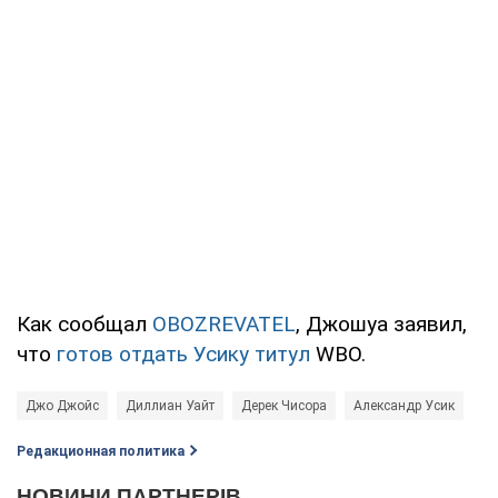
Как сообщал
OBOZREVATEL
, Джошуа заявил,
что
готов отдать Усику титул
WBO.
Джо Джойс
Диллиан Уайт
Дерек Чисора
Александр Усик
Редакционная политика