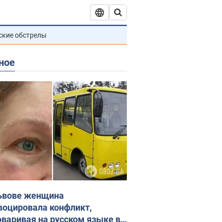
ские обстрелы
ное
ьвове женщина
воцировала конфликт,
оваривая на русском языке в