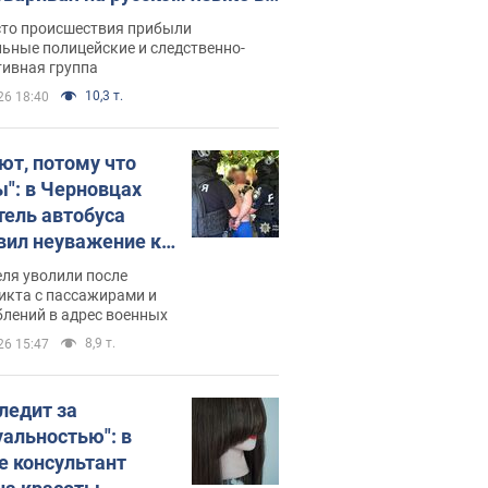
рутке: полиция составила
сто происшествия прибыли
нистративный протокол.
ьные полицейские и следственно-
тивная группа
о
10,3 т.
26 18:40
ют, потому что
ы": в Черновцах
тель автобуса
вил неуважение к
инским военным и
ля уволили после
тился за это.
икта с пассажирами и
лений в адрес военных
о
8,9 т.
26 15:47
следит за
уальностью": в
е консультант