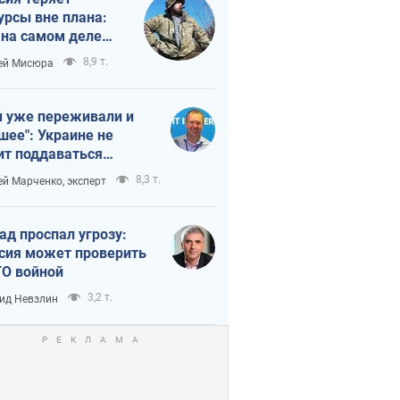
урсы вне плана:
 на самом деле
тует темп войны
8,9 т.
ей Мисюра
 уже переживали и
шее": Украине не
ит поддаваться
аянию из-за
8,3 т.
ей Марченко, эксперт
етного террора
ад проспал угрозу:
сия может проверить
О войной
3,2 т.
ид Невзлин