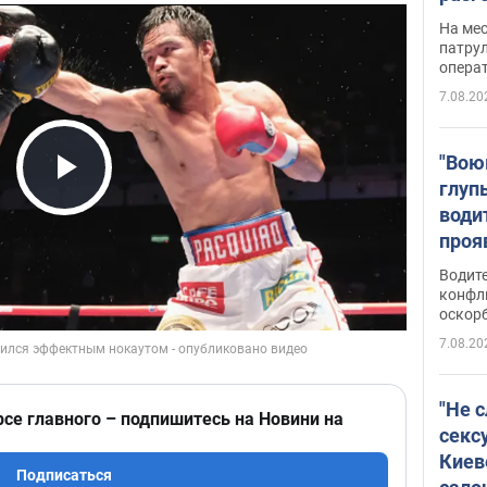
марш
На ме
адми
патрул
опера
Виде
7.08.20
"Вою
глуп
Play Video
води
проя
укра
Водите
попла
конфл
оскорб
Виде
7.08.20
"Не 
рсе главного – подпишитесь на Новини на
секс
Киев
Подписаться