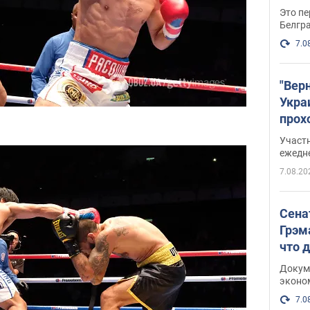
Это пе
Белгр
7.0
"Вер
Укра
прох
плак
Участ
ежедн
7.08.20
Сена
Грэм
что 
Докум
эконо
7.0