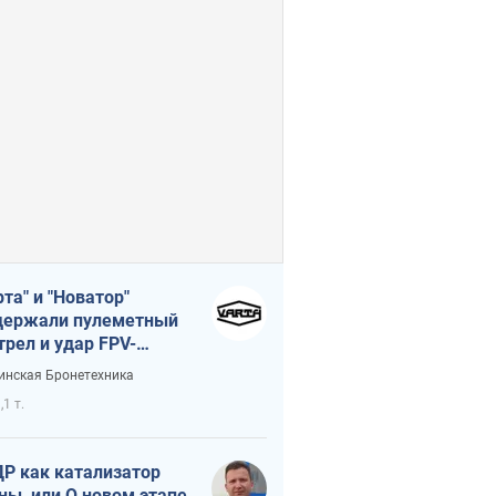
рта" и "Новатор"
ержали пулеметный
трел и удар FPV-
на, сохранив жизнь
инская Бронетехника
церу ВСУ
,1 т.
Р как катализатор
ны, или О новом этапе