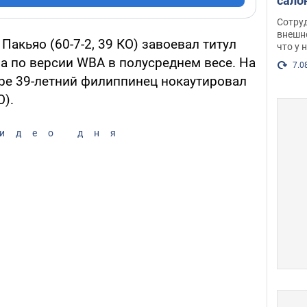
сало
оско
Сотру
посл
внешн
акьяо (60-7-2, 39 КО) завоевал титул
что у 
разг
а по версии WBA в полусреднем весе. На
Фото
7.0
уре 39-летний филиппинец нокаутировал
О).
идео дня